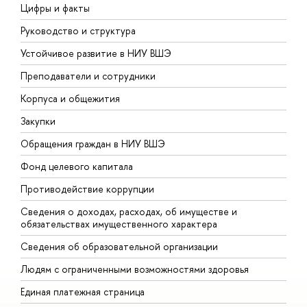
Цифры и факты
Л
Руководство и структура
Д
Устойчивое развитие в НИУ ВШЭ
О
Преподаватели и сотрудники
П
Корпуса и общежития
В
Закупки
П
Обращения граждан в НИУ ВШЭ
А
Фонд целевого капитала
Д
Противодействие коррупции
Ц
Сведения о доходах, расходах, об имуществе и
Б
обязательствах имущественного характера
О
Сведения об образовательной организации
О
Людям с ограниченными возможностями здоровья
Единая платежная страница