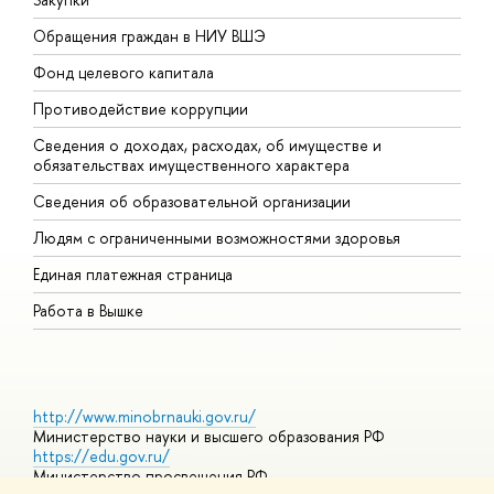
Обращения граждан в НИУ ВШЭ
А
Фонд целевого капитала
Д
Противодействие коррупции
Ц
Сведения о доходах, расходах, об имуществе и
Б
обязательствах имущественного характера
О
Сведения об образовательной организации
О
Людям с ограниченными возможностями здоровья
Единая платежная страница
Работа в Вышке
http://www.minobrnauki.gov.ru/
Министерство науки и высшего образования РФ
https://edu.gov.ru/
Министерство просвещения РФ