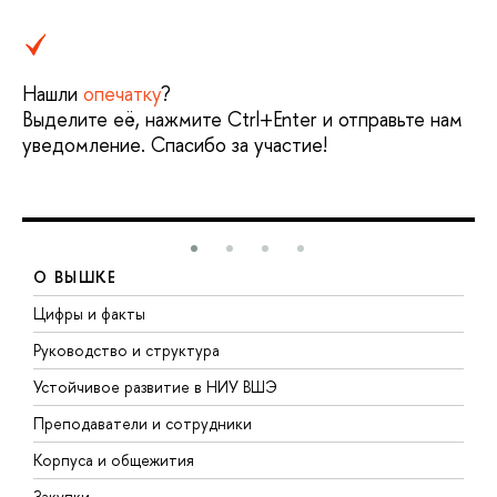
Нашли
опечатку
?
Выделите её, нажмите Ctrl+Enter и отправьте нам
уведомление. Спасибо за участие!
О ВЫШКЕ
Цифры и факты
Л
Руководство и структура
Д
Устойчивое развитие в НИУ ВШЭ
О
Преподаватели и сотрудники
П
Корпуса и общежития
В
Закупки
П