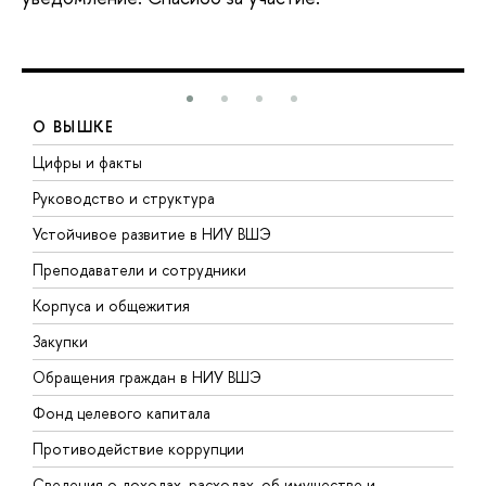
О ВЫШКЕ
Цифры и факты
Л
Руководство и структура
Д
Устойчивое развитие в НИУ ВШЭ
О
Преподаватели и сотрудники
П
Корпуса и общежития
В
Закупки
П
Обращения граждан в НИУ ВШЭ
А
Фонд целевого капитала
Д
Противодействие коррупции
Ц
Сведения о доходах, расходах, об имуществе и
Б