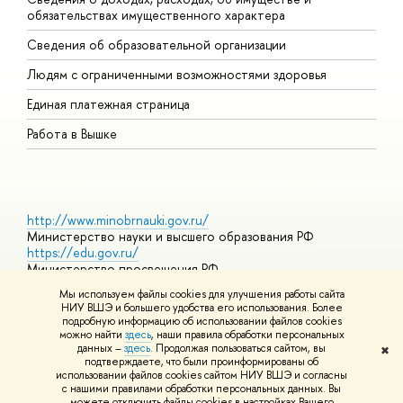
обязательствах имущественного характера
О
Сведения об образовательной организации
О
Людям с ограниченными возможностями здоровья
Единая платежная страница
Работа в Вышке
http://www.minobrnauki.gov.ru/
Министерство науки и высшего образования РФ
https://edu.gov.ru/
Министерство просвещения РФ
https://elearning.hse.ru/mooc
Мы используем файлы cookies для улучшения работы сайта
Массовые открытые онлайн-курсы
НИУ ВШЭ и большего удобства его использования. Более
подробную информацию об использовании файлов cookies
можно найти
здесь
, наши правила обработки персональных
данных –
здесь
. Продолжая пользоваться сайтом, вы
✖
© НИУ ВШЭ 1993–2026
Адреса и контакты
Условия
подтверждаете, что были проинформированы об
использования материалов
Политика конфиденциальности
Карта
использовании файлов cookies сайтом НИУ ВШЭ и согласны
сайта
с нашими правилами обработки персональных данных. Вы
Шрифты HSE Sans и HSE Slab разработаны в
Школе дизайна НИУ
можете отключить файлы cookies в настройках Вашего