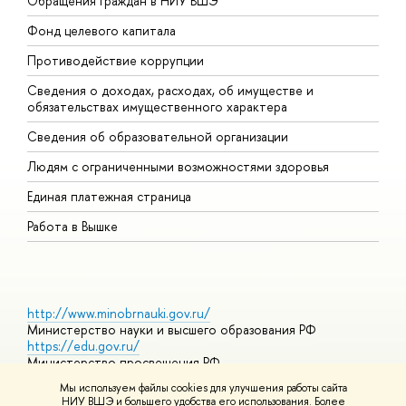
Обращения граждан в НИУ ВШЭ
А
Фонд целевого капитала
Д
Противодействие коррупции
Ц
Сведения о доходах, расходах, об имуществе и
Б
обязательствах имущественного характера
О
Сведения об образовательной организации
О
Людям с ограниченными возможностями здоровья
Единая платежная страница
Работа в Вышке
http://www.minobrnauki.gov.ru/
Министерство науки и высшего образования РФ
https://edu.gov.ru/
Министерство просвещения РФ
https://elearning.hse.ru/mooc
Мы используем файлы cookies для улучшения работы сайта
Массовые открытые онлайн-курсы
НИУ ВШЭ и большего удобства его использования. Более