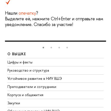
Нашли
опечатку
?
Выделите её, нажмите Ctrl+Enter и отправьте нам
уведомление. Спасибо за участие!
О ВЫШКЕ
Цифры и факты
Л
Руководство и структура
Д
Устойчивое развитие в НИУ ВШЭ
О
Преподаватели и сотрудники
П
Корпуса и общежития
В
Закупки
П