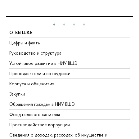
О ВЫШКЕ
Цифры и факты
Л
Руководство и структура
Д
Устойчивое развитие в НИУ ВШЭ
О
Преподаватели и сотрудники
П
Корпуса и общежития
В
Закупки
П
Обращения граждан в НИУ ВШЭ
А
Фонд целевого капитала
Д
Противодействие коррупции
Ц
Сведения о доходах, расходах, об имуществе и
Б