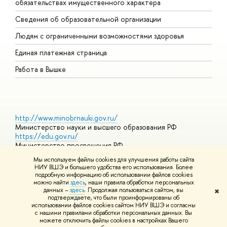
обязательствах имущественного характера
О
Сведения об образовательной организации
О
Людям с ограниченными возможностями здоровья
Единая платежная страница
Работа в Вышке
http://www.minobrnauki.gov.ru/
Министерство науки и высшего образования РФ
https://edu.gov.ru/
Министерство просвещения РФ
https://elearning.hse.ru/mooc
Мы используем файлы cookies для улучшения работы сайта
Массовые открытые онлайн-курсы
НИУ ВШЭ и большего удобства его использования. Более
подробную информацию об использовании файлов cookies
можно найти
здесь
, наши правила обработки персональных
данных –
здесь
. Продолжая пользоваться сайтом, вы
✖
© НИУ ВШЭ 1993–2026
Адреса и контакты
Условия
подтверждаете, что были проинформированы об
использования материалов
Политика конфиденциальности
Карта
использовании файлов cookies сайтом НИУ ВШЭ и согласны
сайта
с нашими правилами обработки персональных данных. Вы
Шрифты HSE Sans и HSE Slab разработаны в
Школе дизайна НИУ
можете отключить файлы cookies в настройках Вашего
ВШЭ