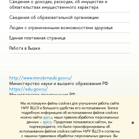
Сведения о доходах, расходах, об имуществе и
Б
обязательствах имущественного характера
О
Сведения об образовательной организации
О
Людям с ограниченными возможностями здоровья
Единая платежная страница
Работа в Вышке
http://www.minobrnauki.gov.ru/
Министерство науки и высшего образования РФ
https://edu.gov.ru/
Министерство просвещения РФ
https://elearning.hse.ru/mooc
Мы используем файлы cookies для улучшения работы сайта
Массовые открытые онлайн-курсы
НИУ ВШЭ и большего удобства его использования. Более
подробную информацию об использовании файлов cookies
можно найти
здесь
, наши правила обработки персональных
данных –
здесь
. Продолжая пользоваться сайтом, вы
✖
© НИУ ВШЭ 1993–2026
Адреса и контакты
Условия
подтверждаете, что были проинформированы об
использования материалов
Политика конфиденциальности
Карта
использовании файлов cookies сайтом НИУ ВШЭ и согласны
сайта
с нашими правилами обработки персональных данных. Вы
Шрифты HSE Sans и HSE Slab разработаны в
Школе дизайна НИУ