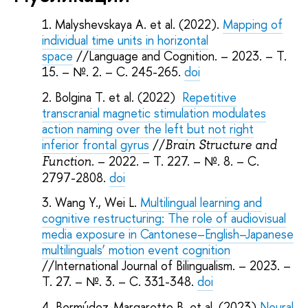
Malyshevskaya A. et al. (2022).
Mapping of
individual time units in horizontal
space
//Language and Cognition. – 2023. – Т.
15. – №. 2. – С. 245-265.
doi
Bolgina T. et al. (2022)
Repetitive
transcranial magnetic stimulation modulates
action naming over the left but not right
inferior frontal gyrus
//
Brain Structure and
. – 2022. – Т. 227. – №. 8. – С.
Function
2797-2808.
doi
Wang Y., Wei L.
Multilingual learning and
cognitive restructuring: The role of audiovisual
media exposure in Cantonese–English–Japanese
multilinguals’ motion event cognition
//International Journal of Bilingualism. – 2023. –
Т. 27. – №. 3. – С. 331-348.
doi
Bermúdez-Margaretto B. et al. (2023)
Neural