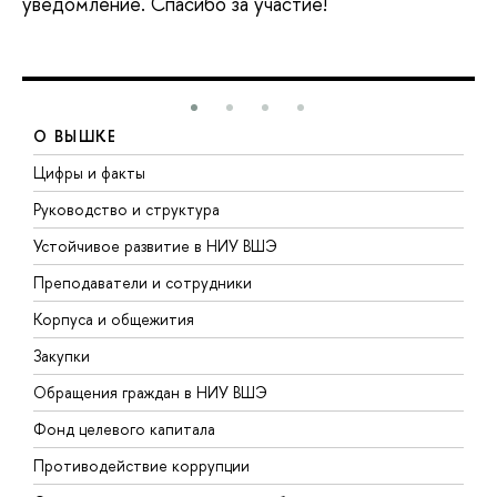
уведомление. Спасибо за участие!
О ВЫШКЕ
Цифры и факты
Л
Руководство и структура
Д
Устойчивое развитие в НИУ ВШЭ
О
Преподаватели и сотрудники
П
Корпуса и общежития
В
Закупки
П
Обращения граждан в НИУ ВШЭ
А
Фонд целевого капитала
Д
Противодействие коррупции
Ц