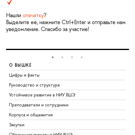
Нашли
опечатку
?
Выделите её, нажмите Ctrl+Enter и отправьте нам
уведомление. Спасибо за участие!
О ВЫШКЕ
Цифры и факты
Л
Руководство и структура
Д
Устойчивое развитие в НИУ ВШЭ
О
Преподаватели и сотрудники
П
Корпуса и общежития
В
Закупки
П
Обращения граждан в НИУ ВШЭ
А