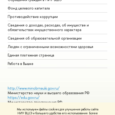
Фонд целевого капитала
Д
Противодействие коррупции
Ц
Сведения о доходах, расходах, об имуществе и
Б
обязательствах имущественного характера
О
Сведения об образовательной организации
О
Людям с ограниченными возможностями здоровья
Единая платежная страница
Работа в Вышке
http://www.minobrnauki.gov.ru/
Министерство науки и высшего образования РФ
https://edu.gov.ru/
Министерство просвещения РФ
https://elearning.hse.ru/mooc
Мы используем файлы cookies для улучшения работы сайта
Массовые открытые онлайн-курсы
НИУ ВШЭ и большего удобства его использования. Более