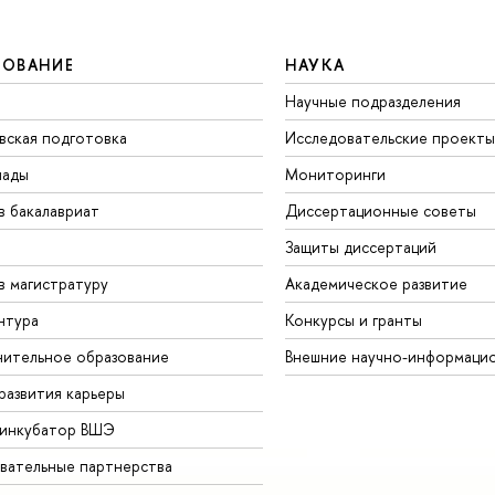
ЗОВАНИЕ
НАУКА
Научные подразделения
вская подготовка
Исследовательские проекты
иады
Мониторинги
в бакалавриат
Диссертационные советы
Защиты диссертаций
в магистратуру
Академическое развитие
нтура
Конкурсы и гранты
ительное образование
Внешние научно-информаци
развития карьеры
-инкубатор ВШЭ
вательные партнерства