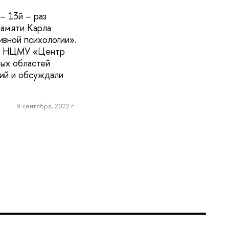
 – 13й – раз
памяти Карла
вной психологии».
та НЦМУ «Центр
ных областей
ний и обсуждали
9 сентября, 2022 г.