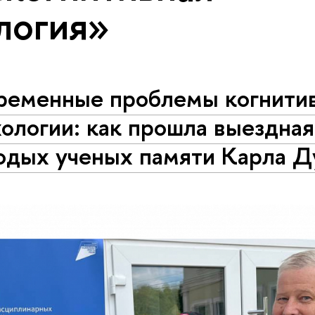
логия»
ременные проблемы когнити
ологии: как прошла выездна
одых ученых памяти Карла Д