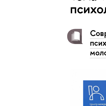
психо
Сов
псих
мол