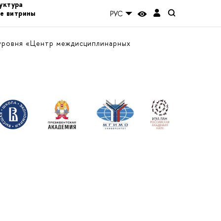
уктура
е витрины
РУС
уровня «Центр междисциплинарных