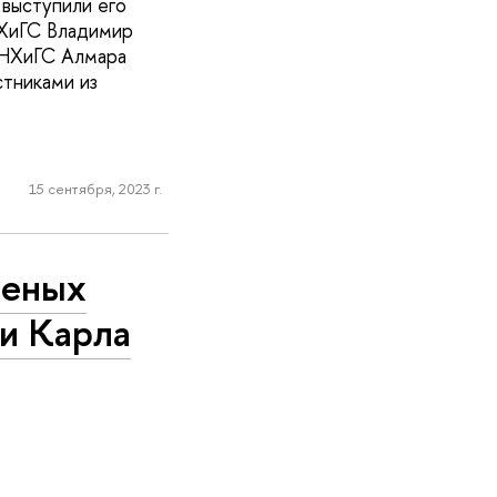
 выступили его
НХиГС Владимир
АНХиГС Алмара
стниками из
15 сентября, 2023 г.
ченых
ти Карла