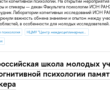
асти когнитивной психологии. На открытии мероприятия
оры и спикеры — декан Факультета психологии ИОН РА
рудник Лаборатории когнитивных исследований ИОН Р
еркнули важность обмена знаниями и опытом между уча
 областей, в особенности для молодых исследователей.
я психология
НЦМУ "Центр междисциплинарных исследований человеческого потенциала"
ых
российская школа молодых у
огнитивной психологии памя
кера