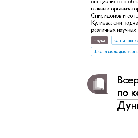
специалисты в обл
главные организат
Спиридонов и сот
Кулиева: они подч
различных научных
Наука
когнитивна
Школа молодых учен
Все
по к
Дун