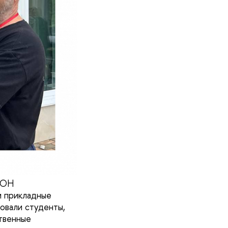
ИОН
и прикладные
овали студенты,
ственные