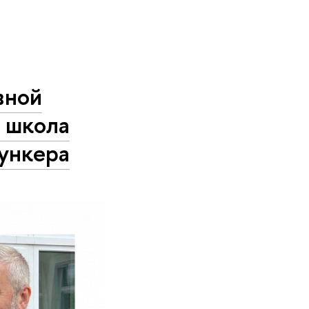
вной
я школа
ункера