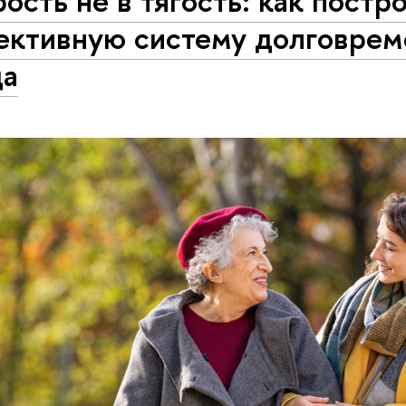
ость не в тягость: как постр
ективную систему долговрем
да