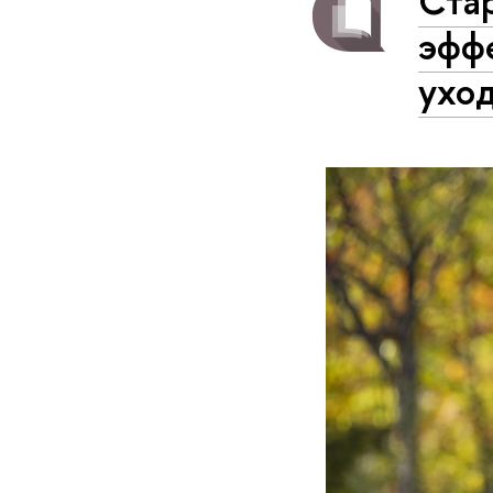
Стар
эфф
ухо