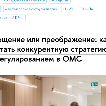
исследования и аналитика
экспертиза
международное сотрудничество
НЦМУ
ЮНФПА
Институт демографии имени А.Г. Вишневского
ощение или преображение: к
тать конкурентную стратеги
регулированием в ОМС