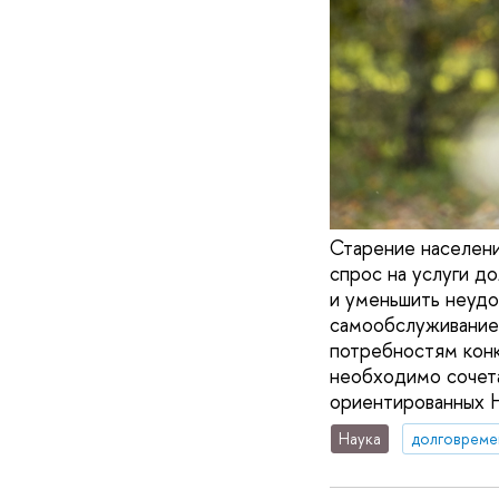
Старение населени
спрос на услуги д
и уменьшить неудо
самообслуживанием
потребностям конк
необходимо сочета
ориентированных 
Наука
долговреме