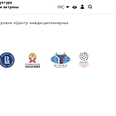
уктура
е витрины
РУС
уровня «Центр междисциплинарных