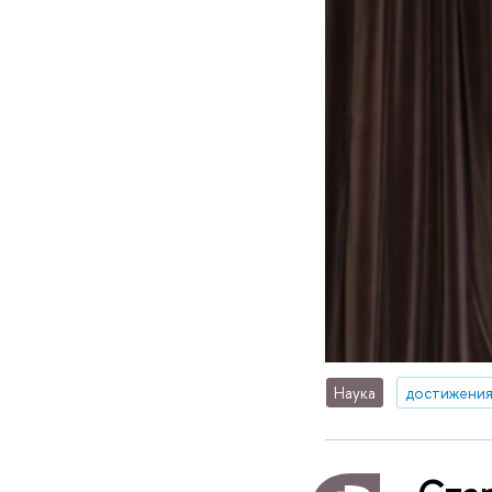
Наука
достижени