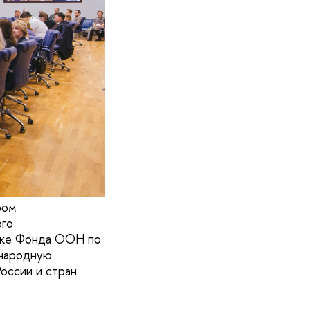
ром
ого
ржке Фонда ООН по
ународную
оссии и стран