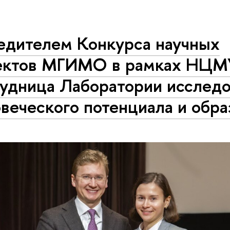
едителем Конкурса научных
ектов МГИМО в рамках НЦМУ
удница Лаборатории ис­сле­до­
о­ве­че­ско­го потенциала и обр