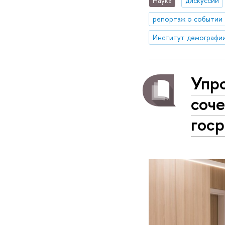
Наука
дискуссии
репортаж о событии
Упр
соче
гос