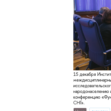
15 декабря Инстит
междисциплинарны
исследовательско
народонаселению 
конференцию «Функ
СНГ».