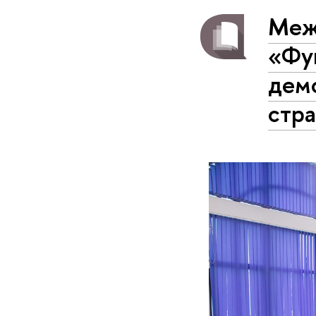
Меж
«Фу
дем
стр