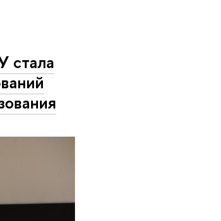
 стала
ва­ний
азования