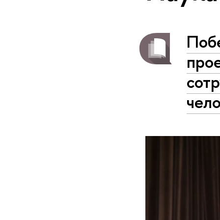
Поб
про
сотр
че­л