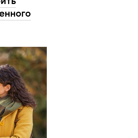
оить
енного