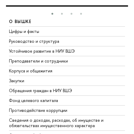
О ВЫШКЕ
Цифры и факты
Л
Руководство и структура
Д
Устойчивое развитие в НИУ ВШЭ
О
Преподаватели и сотрудники
П
Корпуса и общежития
В
Закупки
П
Обращения граждан в НИУ ВШЭ
А
Фонд целевого капитала
Д
Противодействие коррупции
Ц
Сведения о доходах, расходах, об имуществе и
Б
обязательствах имущественного характера
О