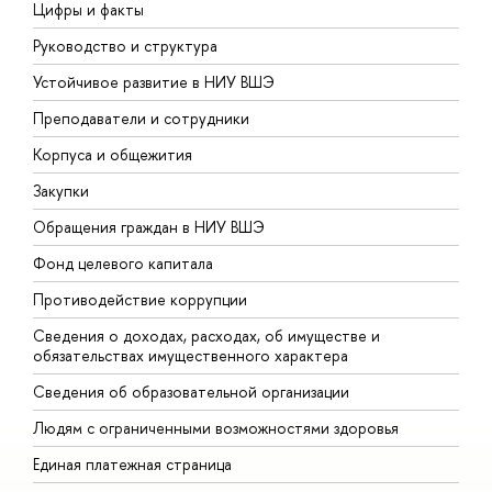
Цифры и факты
Л
Руководство и структура
Д
Устойчивое развитие в НИУ ВШЭ
О
Преподаватели и сотрудники
П
Корпуса и общежития
В
Закупки
П
Обращения граждан в НИУ ВШЭ
А
Фонд целевого капитала
Д
Противодействие коррупции
Ц
Сведения о доходах, расходах, об имуществе и
Б
обязательствах имущественного характера
О
Сведения об образовательной организации
О
Людям с ограниченными возможностями здоровья
Единая платежная страница