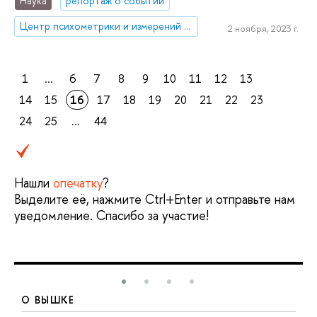
Наука
репортаж о событии
Центр психометрики и измерений в образовании
2 ноября, 2023 г.
1
...
6
7
8
9
10
11
12
13
14
15
16
17
18
19
20
21
22
23
24
25
...
44
Нашли
опечатку
?
Выделите её, нажмите Ctrl+Enter и отправьте нам
уведомление. Спасибо за участие!
О ВЫШКЕ