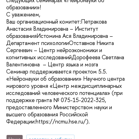
следующих семинарах «Нейронауки об
образовании»!
С уважением,
Ваш организационный комитет:Петракова
Анастасия Владимировна – Институт
образованияИстомина Ася Владимировна –
Департамент психологииОтставнов Никита
Сергеевич – Центр нейроэкономики и
когнитивных исследованийДорофеева Светлана
Валентиновна – Центр языка и мозга
Семинар поддерживается проектом 5.5.
«Нейронауки об образовании» Научного центра
мирового уровня «Центр междисциплинарных
исследований человеческого потенциала» (при
поддержке гранта № 075-15-2022-325,
предоставленного Министерством науки и
высшего образования Российской
Федерации:https://ncmu.hse.ru/).