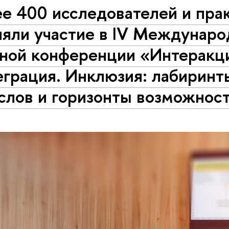
е 400 исследователей и пра
няли участие в IV Междунаро
чной конференции «Интеракц
еграция. Инклюзия: лабиринт
слов и горизонты возможнос