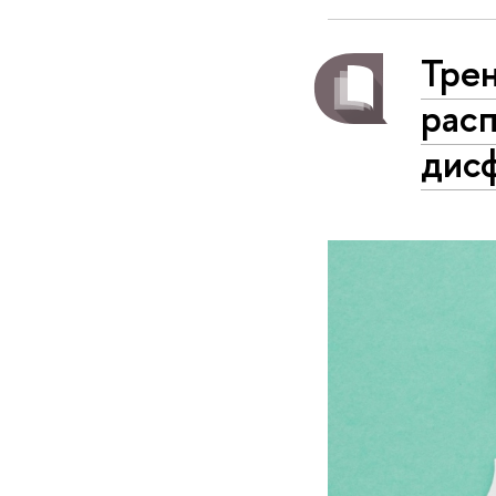
Тре
рас
дис