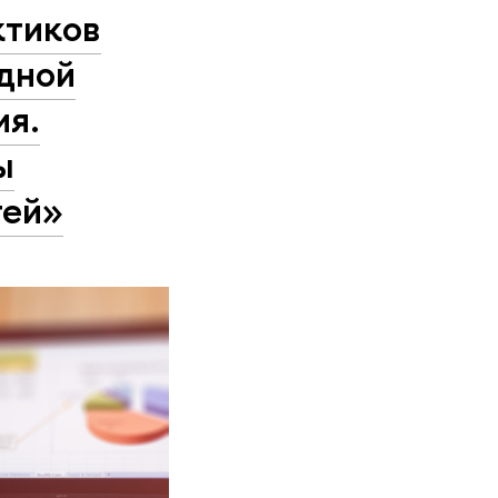
ктиков
дной
ия.
ы
тей»