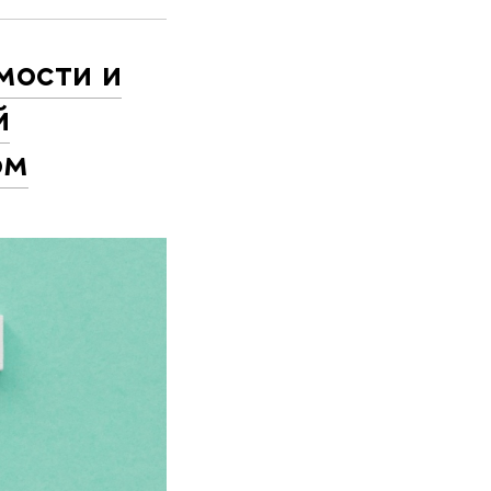
мости и
й
ом