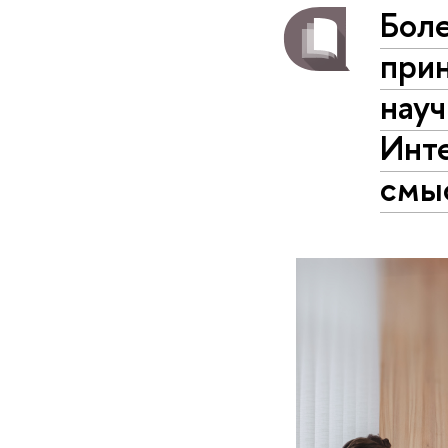
Боле
при
нау
Инт
смы