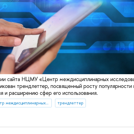
рсии сайта НЦМУ «Центр междисциплинарных исследова
икован трендлеттер, посвященный росту популярности
я и расширению сфер его использования.
НЦМУ "Центр междисциплинарных исследований человеческого потенциала"
трендлеттер