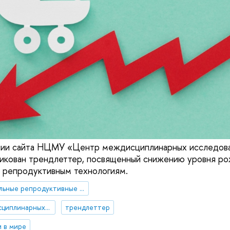
рсии сайта НЦМУ «Центр междисциплинарных исследова
ликован трендлеттер, посвященный снижению уровня р
 репродуктивным технологиям.
вспомогательные репродуктивные технологии
НЦМУ "Центр междисциплинарных исследований человеческого потенциала"
трендлеттер
 в мире