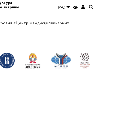
уктура
е витрины
РУС
уровня «Центр междисциплинарных