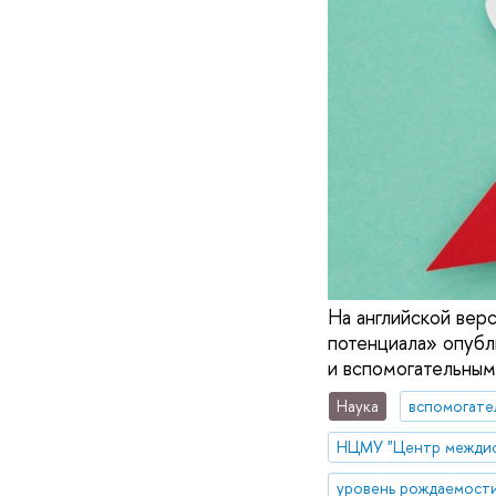
На английской ве
потенциала» опуб
и вспомогательным
Наука
уровень рождаемости