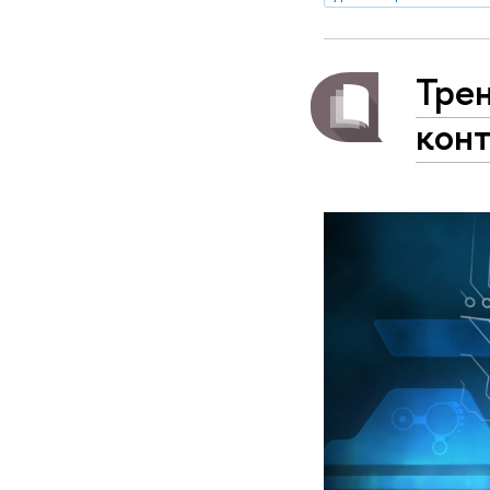
Тре
конт