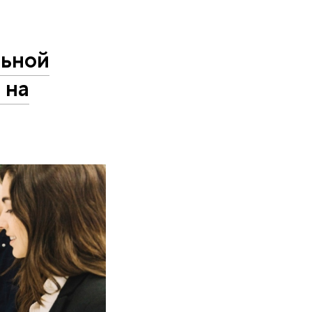
льной
 на