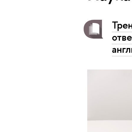
Тре
отве
анг