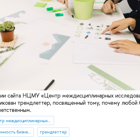
рсии сайта НЦМУ «Центр междисциплинарных исследова
икован трендлеттер, посвященный тому, почему любой
ветственным.
НЦМУ "Центр междисциплинарных исследований человеческого потенциала"
социальная ответственность бизнеса
трендлеттер