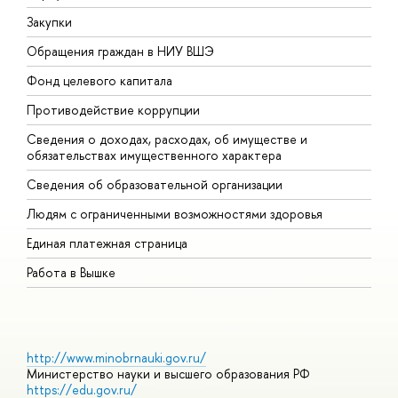
Закупки
П
Обращения граждан в НИУ ВШЭ
А
Фонд целевого капитала
Д
Противодействие коррупции
Ц
Сведения о доходах, расходах, об имуществе и
Б
обязательствах имущественного характера
О
Сведения об образовательной организации
О
Людям с ограниченными возможностями здоровья
Единая платежная страница
Работа в Вышке
http://www.minobrnauki.gov.ru/
Министерство науки и высшего образования РФ
https://edu.gov.ru/