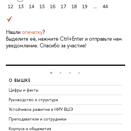
12
13
14
15
16
17
18
19
...
44
Нашли
опечатку
?
Выделите её, нажмите Ctrl+Enter и отправьте нам
уведомление. Спасибо за участие!
О ВЫШКЕ
Цифры и факты
Л
Руководство и структура
Д
Устойчивое развитие в НИУ ВШЭ
О
Преподаватели и сотрудники
П
Корпуса и общежития
В