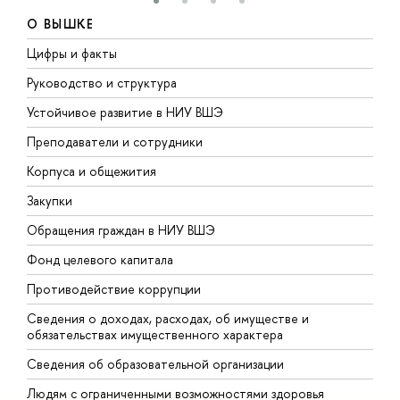
О ВЫШКЕ
Цифры и факты
Л
Руководство и структура
Д
Устойчивое развитие в НИУ ВШЭ
О
Преподаватели и сотрудники
П
Корпуса и общежития
В
Закупки
П
Обращения граждан в НИУ ВШЭ
А
Фонд целевого капитала
Д
Противодействие коррупции
Ц
Сведения о доходах, расходах, об имуществе и
Б
обязательствах имущественного характера
О
Сведения об образовательной организации
О
Людям с ограниченными возможностями здоровья