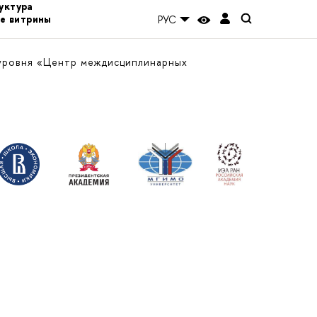
уктура
е витрины
РУС
уровня «Центр междисциплинарных