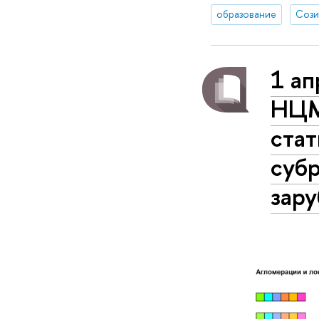
образование
Сози
1 ап
НЦМ
стат
субр
зар