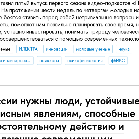
тавил пятый выпуск первого сезона видео-подкастов «П
. На протяжении шести недель по четвергам молодые и
е боятся ставить перед собой нетривиальные вопросы и
еты, помогают нам правильно планировать свое время, н
, успешно инвестировать, понимать природу человечес
мосовершенствоваться с помощью современных техноло
ченые
ИЛЕКТРА
инновации
молодые ученые
наука
НЦМУ "Центр междисциплинарных исследований человеческого потенциала"
подкасты
психофизиология
фБИКС
ссии нужны люди, устойчивые
зисным явлениям, способные 
остоятельному действию и
адающие современными