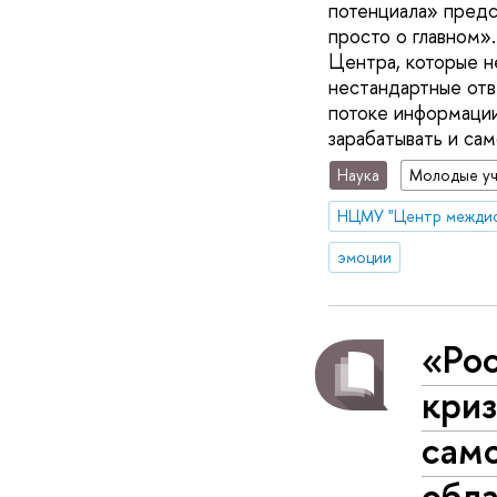
потенциала» предс
просто о главном»
Центра, которые н
нестандартные отв
потоке информации
зарабатывать и са
Наука
Молодые у
эмоции
«Ро
кри
сам
обл