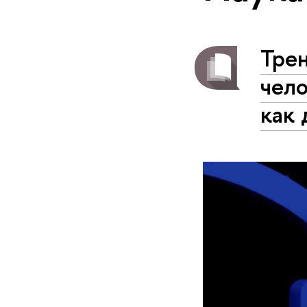
Трен
чело
как