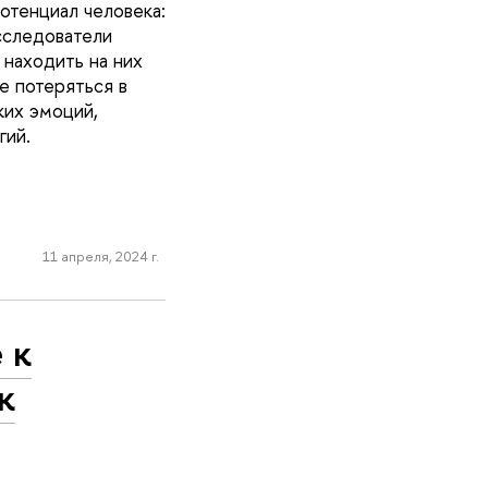
отенциал человека:
сследователи
 находить на них
е потеряться в
ких эмоций,
гий.
11 апреля, 2024 г.
 к
к