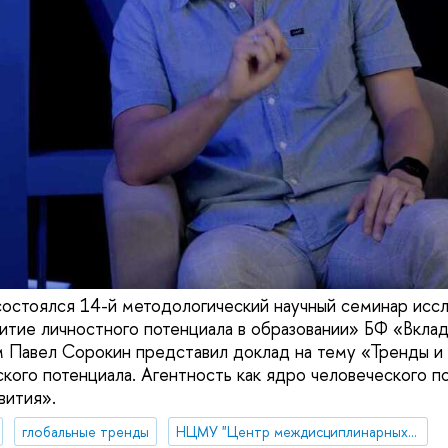
 состоялся 14-й методологический научный семинар исс
итие личностного потенциала в образовании» БФ «Вкла
м Павел Сорокин представил доклад на тему «Тренды и 
ского потенциала. Агентность как ядро человеческого п
вития».
глобальные тренды
НЦМУ "Центр междисциплинарных исследований человеческого потенциала"