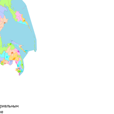
ориальным
ве