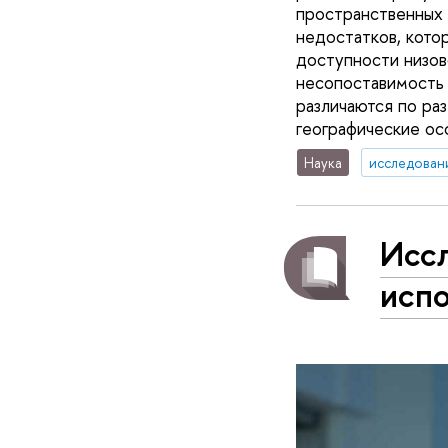
пространственных 
недостатков, кото
доступности низов
несопоставимость 
различаются по ра
географические ос
Наука
исследован
Исс
исп