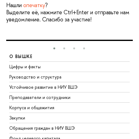
Нашли
опечатку
?
Выделите её, нажмите Ctrl+Enter и отправьте нам
уведомление. Спасибо за участие!
О ВЫШКЕ
Цифры и факты
Л
Руководство и структура
Д
Устойчивое развитие в НИУ ВШЭ
О
Преподаватели и сотрудники
П
Корпуса и общежития
В
Закупки
П
Обращения граждан в НИУ ВШЭ
А
Фонд целевого капитала
Д