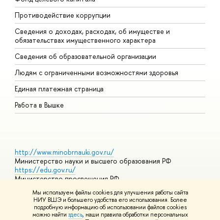
Противодействие коррупции
Ц
Сведения о доходах, расходах, об имуществе и
Б
обязательствах имущественного характера
О
Сведения об образовательной организации
О
Людям с ограниченными возможностями здоровья
Единая платежная страница
Работа в Вышке
http://www.minobrnauki.gov.ru/
Министерство науки и высшего образования РФ
https://edu.gov.ru/
Министерство просвещения РФ
https://elearning.hse.ru/mooc
Мы используем файлы cookies для улучшения работы сайта
Массовые открытые онлайн-курсы
НИУ ВШЭ и большего удобства его использования. Более
подробную информацию об использовании файлов cookies
можно найти
здесь
, наши правила обработки персональных