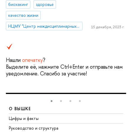
биохакинг
здоровье
качество жизни
НЦМУ "Центр междисциплинарных исследований человеческого потенциала"
15 декабря, 2023 г.
Нашли
опечатку
?
Выделите её, нажмите Ctrl+Enter и отправьте нам
уведомление. Спасибо за участие!
О ВЫШКЕ
Цифры и факты
Л
Руководство и структура
Д