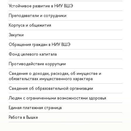
Устойчивое развитие в НИУ ВШЭ
О
Преподаватели и сотрудники
П
Корпуса и общежития
В
Закупки
П
Обращения граждан в НИУ ВШЭ
А
Фонд целевого капитала
Д
Противодействие коррупции
Ц
Сведения о доходах, расходах, об имуществе и
Б
обязательствах имущественного характера
О
Сведения об образовательной организации
О
Людям с ограниченными возможностями здоровья
Единая платежная страница
Работа в Вышке