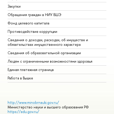
Закупки
П
Обращения граждан в НИУ ВШЭ
А
Фонд целевого капитала
Д
Противодействие коррупции
Ц
Сведения о доходах, расходах, об имуществе и
Б
обязательствах имущественного характера
О
Сведения об образовательной организации
О
Людям с ограниченными возможностями здоровья
Единая платежная страница
Работа в Вышке
http://www.minobrnauki.gov.ru/
Министерство науки и высшего образования РФ
https://edu.gov.ru/