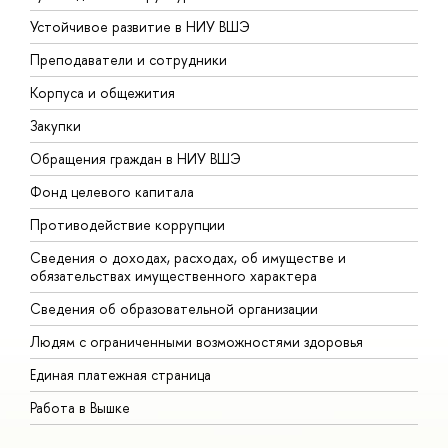
Устойчивое развитие в НИУ ВШЭ
О
Преподаватели и сотрудники
П
Корпуса и общежития
В
Закупки
П
Обращения граждан в НИУ ВШЭ
А
Фонд целевого капитала
Д
Противодействие коррупции
Ц
Сведения о доходах, расходах, об имуществе и
Б
обязательствах имущественного характера
О
Сведения об образовательной организации
О
Людям с ограниченными возможностями здоровья
Единая платежная страница
Работа в Вышке