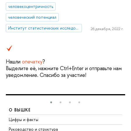
человекоцентричность
человеческий потенциал
Институт статистических исследований и экономики знаний
26 декабря, 2022 г.
Нашли
опечатку
?
Выделите её, нажмите Ctrl+Enter и отправьте нам
уведомление. Спасибо за участие!
О ВЫШКЕ
Цифры и факты
Л
Руководство и структура
Д