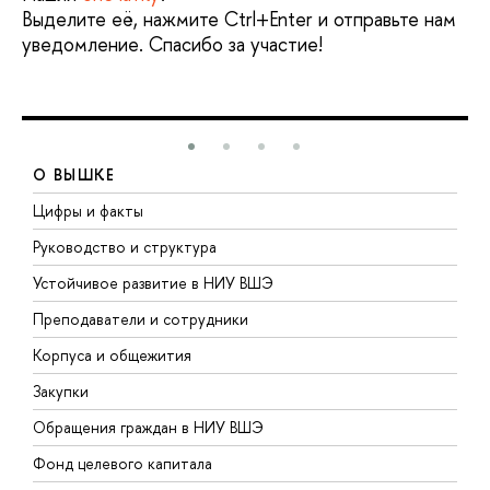
Выделите её, нажмите Ctrl+Enter и отправьте нам
уведомление. Спасибо за участие!
О ВЫШКЕ
Цифры и факты
Л
Руководство и структура
Д
Устойчивое развитие в НИУ ВШЭ
О
Преподаватели и сотрудники
П
Корпуса и общежития
В
Закупки
П
Обращения граждан в НИУ ВШЭ
А
Фонд целевого капитала
Д