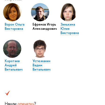
Ворон Ольга
Ефремов Игорь
Зинькина
Викторовна
Александрович
Юлия
Викторовна
Коротаев
Устюжанин
Андрей
Вадим
Витальевич
Витальевич
Нашли
опечатку
?