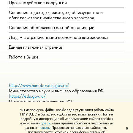
Противодействие коррупции
Ц
Сведения о доходах, расходах, об имуществе и
Б
обязательствах имущественного характера
О
Сведения об образовательной организации
О
Людям с ограниченными возможностями здоровья
Единая платежная страница
Работа в Вышке
http://www.minobrnauki.gov.ru/
Министерство науки и высшего образования РФ
https://edu.gov.ru/
Министерство просвещения РФ
https://elearning.hse.ru/mooc
Мы используем файлы cookies для улучшения работы сайта
Массовые открытые онлайн-курсы
НИУ ВШЭ и большего удобства его использования. Более
подробную информацию об использовании файлов cookies
можно найти
здесь
, наши правила обработки персональных
данных –
здесь
. Продолжая пользоваться сайтом, вы
✖
© НИУ ВШЭ 1993–2026
Адреса и контакты
Условия
подтверждаете, что были проинформированы об