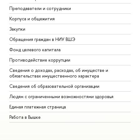
Преподаватели и сотрудники
П
Корпуса и общежития
В
Закупки
П
Обращения граждан в НИУ ВШЭ
А
Фонд целевого капитала
Д
Противодействие коррупции
Ц
Сведения о доходах, расходах, об имуществе и
Б
обязательствах имущественного характера
О
Сведения об образовательной организации
О
Людям с ограниченными возможностями здоровья
Единая платежная страница
Работа в Вышке