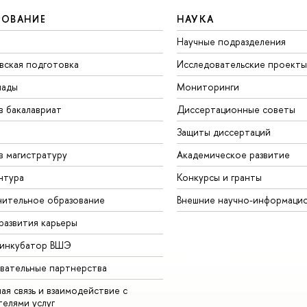
ЗОВАНИЕ
НАУКА
Научные подразделения
вская подготовка
Исследовательские проекты
иады
Мониторинги
в бакалавриат
Диссертационные советы
Защиты диссертаций
в магистратуру
Академическое развитие
нтура
Конкурсы и гранты
ительное образование
Внешние научно-информаци
развития карьеры
-инкубатор ВШЭ
вательные партнерства
ая связь и взаимодействие с
телями услуг