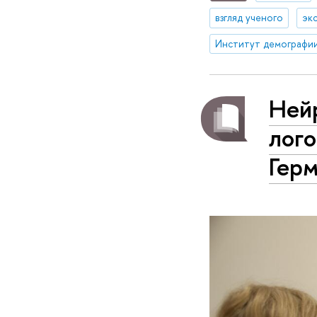
взгляд ученого
эк
Нейр
лого
Гер