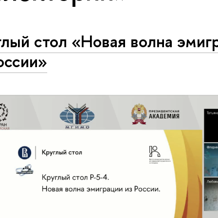
глый стол «Новая волна эмиг
оссии»