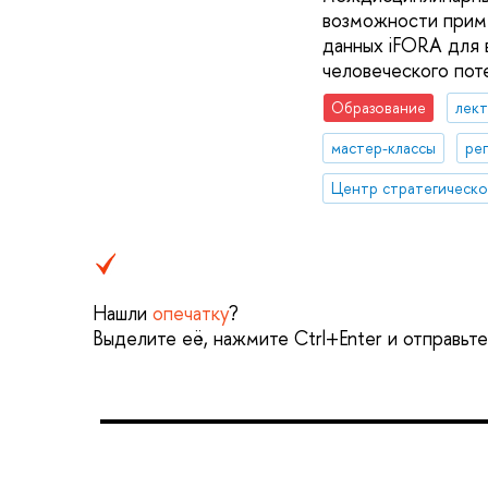
возможности приме
данных iFORA для 
человеческого пот
Образование
лек
мастер-классы
ре
Нашли
опечатку
?
Выделите её, нажмите Ctrl+Enter и отправьт