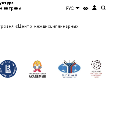
уктура
е витрины
РУС
уровня «Центр междисциплинарных