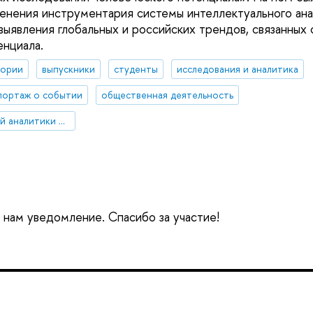
нения инструментария системы интеллектуального ана
выявления глобальных и российских трендов, связанных 
енциала.
тории
выпускники
студенты
исследования и аналитика
портаж о событии
общественная деятельность
Центр стратегической аналитики и больших данных
е нам уведомление. Спасибо за участие!