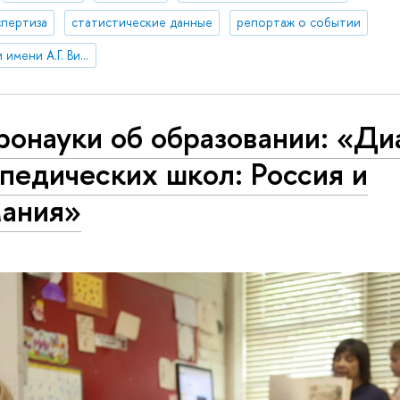
спертиза
статистические данные
репортаж о событии
Институт демографии имени А.Г. Вишневского
онауки об образовании: «Ди
педических школ: Россия и
мания»