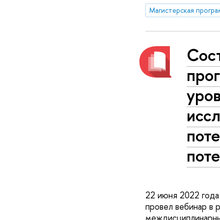
Сост
про
уро
исс
поте
пот
22 июня 2022 года
провел вебинар в 
междисциплинарных