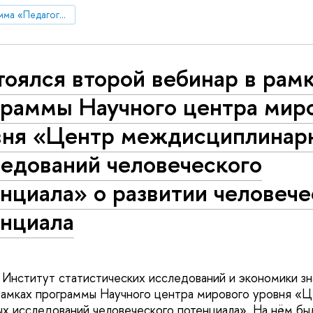
Магистерская программа «Педагогическое образование»
оялся второй вебинар в рам
граммы Научного центра мир
вня «Центр междисциплинар
ледований человеческого
нциала» о развитии человече
енциала
 Институт статистических исследований и экономики 
рамках программы Научного центра мирового уровня «
 исследований человеческого потенциала». На нём бы