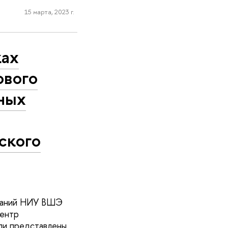
15 марта, 2023 г.
ках
ового
ных
ского
знаний НИУ ВШЭ
Центр
ли представлены