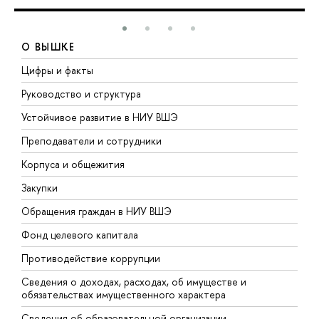
О ВЫШКЕ
Цифры и факты
Л
Руководство и структура
Д
Устойчивое развитие в НИУ ВШЭ
О
Преподаватели и сотрудники
П
Корпуса и общежития
В
Закупки
П
Обращения граждан в НИУ ВШЭ
А
Фонд целевого капитала
Д
Противодействие коррупции
Ц
Сведения о доходах, расходах, об имуществе и
Б
обязательствах имущественного характера
О
Сведения об образовательной организации