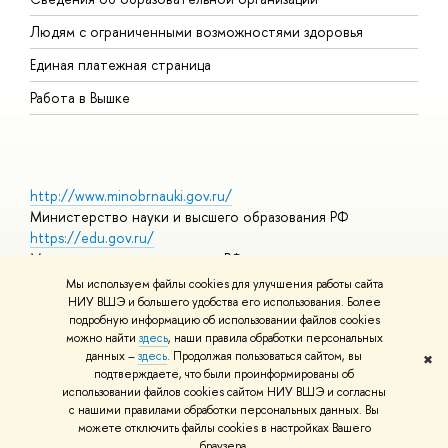
О
Людям с ограниченными возможностями здоровья
Единая платежная страница
Работа в Вышке
http://www.minobrnauki.gov.ru/
Министерство науки и высшего образования РФ
https://edu.gov.ru/
Министерство просвещения РФ
https://elearning.hse.ru/mooc
Мы используем файлы cookies для улучшения работы сайта
Массовые открытые онлайн-курсы
НИУ ВШЭ и большего удобства его использования. Более
подробную информацию об использовании файлов cookies
можно найти
здесь
, наши правила обработки персональных
данных –
здесь
. Продолжая пользоваться сайтом, вы
✖
© НИУ ВШЭ 1993–2026
Адреса и контакты
Условия
подтверждаете, что были проинформированы об
использования материалов
Политика конфиденциальности
Карта
использовании файлов cookies сайтом НИУ ВШЭ и согласны
сайта
с нашими правилами обработки персональных данных. Вы
Шрифты HSE Sans и HSE Slab разработаны в
Школе дизайна НИУ
можете отключить файлы cookies в настройках Вашего
ВШЭ
браузера.