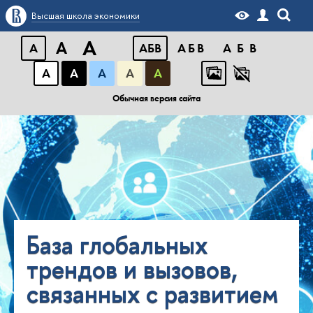
Высшая школа экономики
A
A
A
АБB
АБB
АБB
А
А
А
А
А
Обычная версия сайта
База глобальных
трендов и вызовов,
связанных с развитием