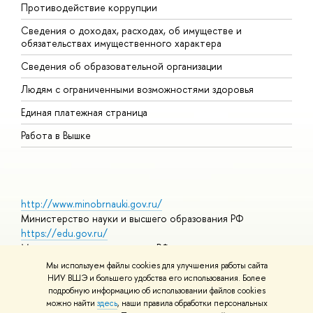
Противодействие коррупции
Ц
Сведения о доходах, расходах, об имуществе и
Б
обязательствах имущественного характера
О
Сведения об образовательной организации
О
Людям с ограниченными возможностями здоровья
Единая платежная страница
Работа в Вышке
http://www.minobrnauki.gov.ru/
Министерство науки и высшего образования РФ
https://edu.gov.ru/
Министерство просвещения РФ
https://elearning.hse.ru/mooc
Мы используем файлы cookies для улучшения работы сайта
Массовые открытые онлайн-курсы
НИУ ВШЭ и большего удобства его использования. Более
подробную информацию об использовании файлов cookies
можно найти
здесь
, наши правила обработки персональных