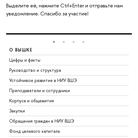
Выделите её, нажмите Ctrl+Enter и отправьте нам
уведомление. Спасибо за участие!
О ВЫШКЕ
Цифры и факты
Л
Руководство и структура
Д
Устойчивое развитие в НИУ ВШЭ
О
Преподаватели и сотрудники
П
Корпуса и общежития
В
Закупки
П
Обращения граждан в НИУ ВШЭ
А
Фонд целевого капитала
Д