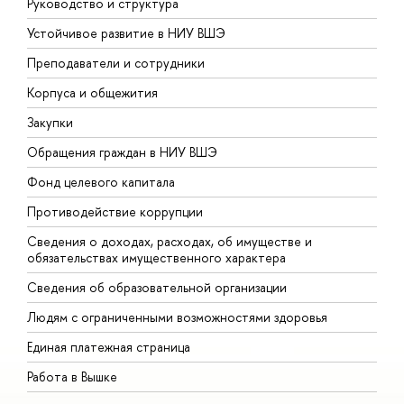
Руководство и структура
Д
Устойчивое развитие в НИУ ВШЭ
О
Преподаватели и сотрудники
П
Корпуса и общежития
В
Закупки
П
Обращения граждан в НИУ ВШЭ
А
Фонд целевого капитала
Д
Противодействие коррупции
Ц
Сведения о доходах, расходах, об имуществе и
Б
обязательствах имущественного характера
О
Сведения об образовательной организации
О
Людям с ограниченными возможностями здоровья
Единая платежная страница
Работа в Вышке