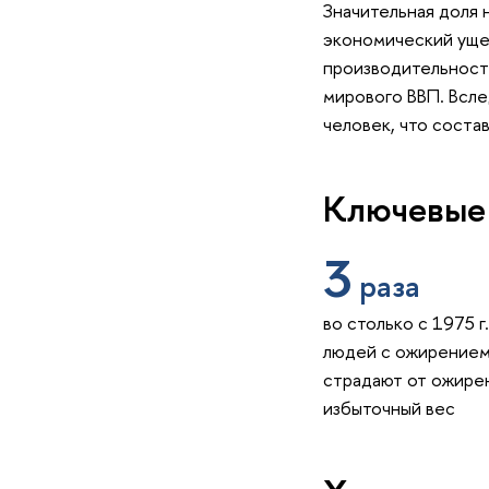
Значительная доля 
экономический ущер
производительности
мирового ВВП. Всле
человек, что соста
Ключевые
3
раза
во столько с 1975 г
людей с ожирением
страдают от ожире
избыточный вес