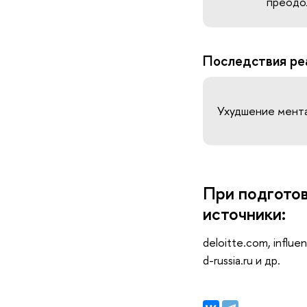
преодо
Последствия ре
Ухудшение мента
При подгото
источники:
deloitte.com, influe
d-russia.ru и др.