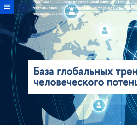
Национальный исследовательский университет «Высш
потенциала»
База глобальных трендов и вызовов,
нездорового образа жизни
База глобальных трен
человеческого потен