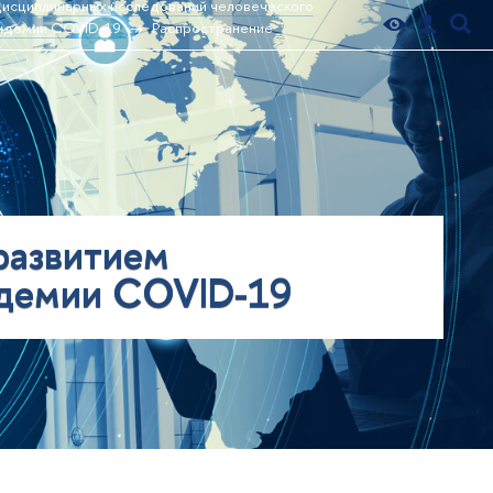
дисциплинарных исследований человеческого
пандемии COVID-19
Распространение
 развитием
андемии COVID-19