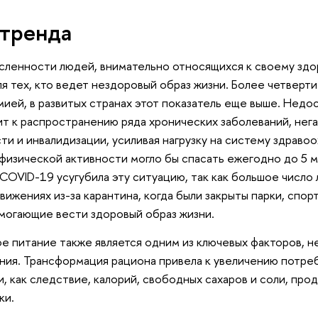
тренда
сленности людей, внимательно относящихся к своему здо
ля тех, кто ведет нездоровый образ жизни. Более четверти
ией, в развитых странах этот показатель еще выше. Недо
т к распространению ряда хронических заболеваний, нега
ти и инвалидизации, усиливая нагрузку на систему здравоо
физической активности могло бы спасать ежегодно до 5 м
COVID-19 усугубила эту ситуацию, так как большое число
вижениях из-за карантина, когда были закрыты парки, спор
могающие вести здоровый образ жизни.
 питание также является одним из ключевых факторов, н
ния. Трансформация рациона привела к увеличению потре
, как следствие, калорий, свободных сахаров и соли, про
ки.