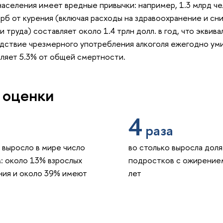
населения имеет вредные привычки: например, 1.3 млрд ч
б от курения (включая расходы на здравоохранение и сн
 труда) составляет около 1.4 трлн долл. в год, что эквив
дствие чрезмерного употребления алкоголя ежегодно уми
вляет 5.3% от общей смертности.
 оценки
4
раза
. выросло в мире число
во столько выросла доля
: около 13% взрослых
подростков с ожирением
ния и около 39% имеют
лет