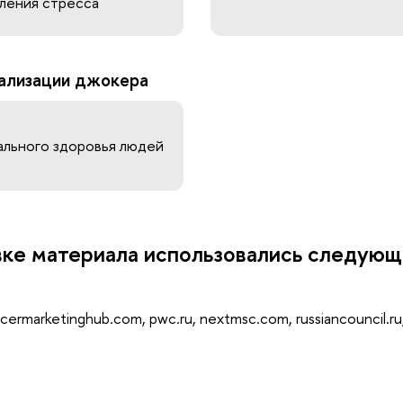
ления стресса
ализации джокера
льного здоровья людей
вке материала использовались следую
ncermarketinghub.com, pwc.ru, nextmsc.com, russiancouncil.ru,