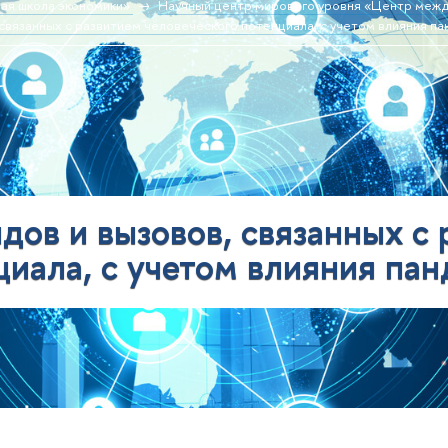
ая школа экономики»
Научный центр мирового уровня «Центр меж
 связанных с развитием человеческого потенциала, с учетом влияния 
дов и вызовов, связанных с
циала, с учетом влияния п