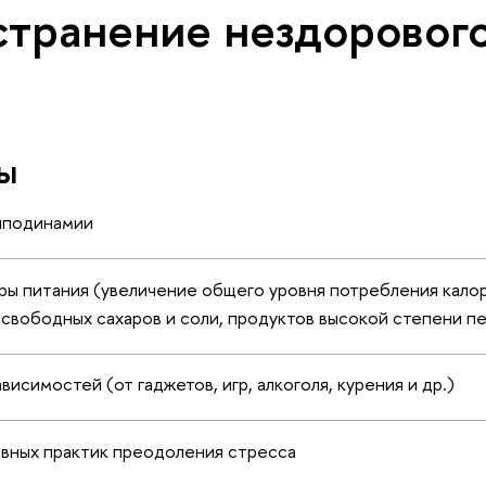
странение нездорового
ы
иподинамии
ы питания (увеличение общего уровня потребления калор
свободных сахаров и соли, продуктов высокой степени п
исимостей (от гаджетов, игр, алкоголя, курения и др.)
ивных практик преодоления стресса