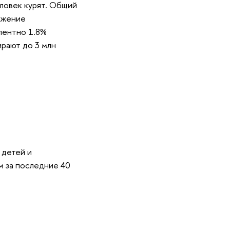
еловек курят. Общий
ижение
алентно 1.8%
рают до 3 млн
 детей и
 за последние 40