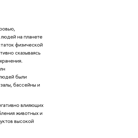
ровью,
 людей на планете
статок физической
тивно сказываясь
хранения.
лн
 людей были
тзалы, бассейны и
егативно влияющих
бления животных и
дуктов высокой