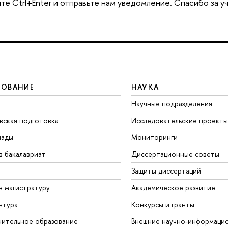
те Ctrl+Enter и отправьте нам уведомление. Спасибо за у
ЗОВАНИЕ
НАУКА
Научные подразделения
вская подготовка
Исследовательские проекты
иады
Мониторинги
в бакалавриат
Диссертационные советы
Защиты диссертаций
в магистратуру
Академическое развитие
нтура
Конкурсы и гранты
ительное образование
Внешние научно-информаци