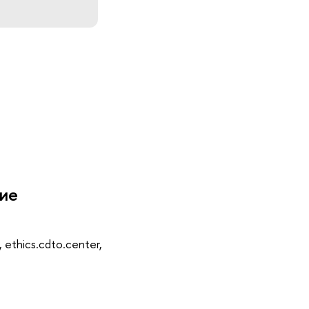
щие
 ethics.cdto.center,