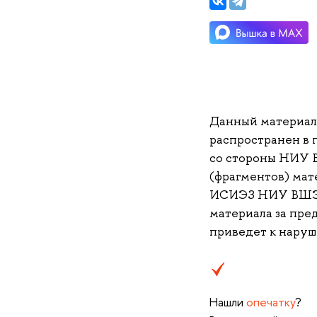
Данный материа
распространен в 
со стороны НИУ 
(фрагментов) мате
ИСИЭЗ НИУ ВШЭ (i
материала за пре
приведет к наруш
Нашли
опечатку
?