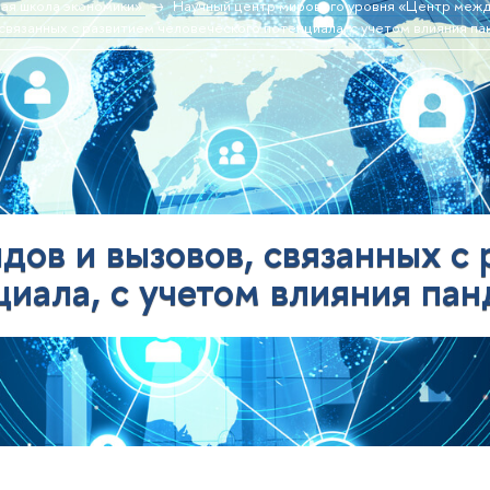
ая школа экономики»
Научный центр мирового уровня «Центр меж
 связанных с развитием человеческого потенциала, с учетом влияния 
дов и вызовов, связанных с
циала, с учетом влияния п