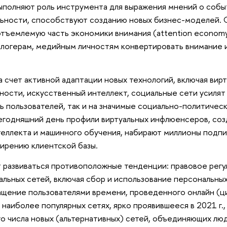
ыполняют роль инструмента для выражения мнений о собы
льности, способствуют созданию новых бизнес-моделей. 
тъемлемую часть экономики внимания (attention economy
блогерам, медийным личностям конвертировать внимание 
а счет активной адаптации новых технологий, включая вир
ости, искусственный интеллект, социальные сети усилят 
 пользователей, так и на значимые социально-политичес
сегодняшний день профили виртуальных инфлюенсеров, со
еллекта и машинного обучения, набирают миллионы подпи
ирению клиентской базы.
т развиваться противоположные тенденции: правовое рег
льных сетей, включая сбор и использование персональных
ащение пользователями времени, проведенного онлайн (ц
 наиболее популярных сетях, ярко проявившееся в 2021 г.,
о числа новых (альтернативных) сетей, объединяющих лю