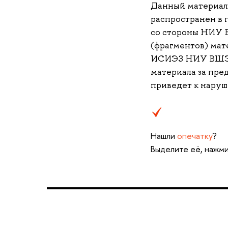
Данный материа
распространен в 
со стороны НИУ 
(фрагментов) мате
ИСИЭЗ НИУ ВШЭ (i
материала за пре
приведет к наруш
Нашли
опечатку
?
Выделите её, нажми