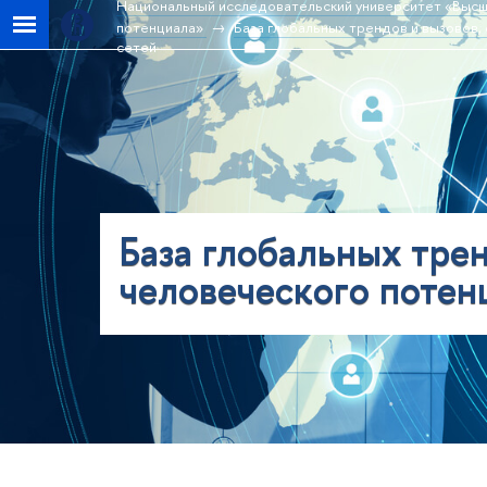
Национальный исследовательский университет «Высш
потенциала»
База глобальных трендов и вызовов,
сетей
База глобальных трен
человеческого потен