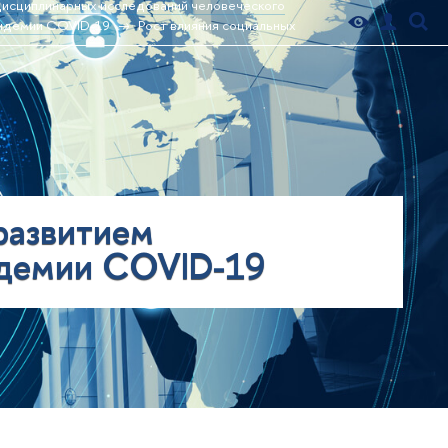
дисциплинарных исследований человеческого
пандемии COVID-19
Рост влияния социальных
 развитием
андемии COVID-19