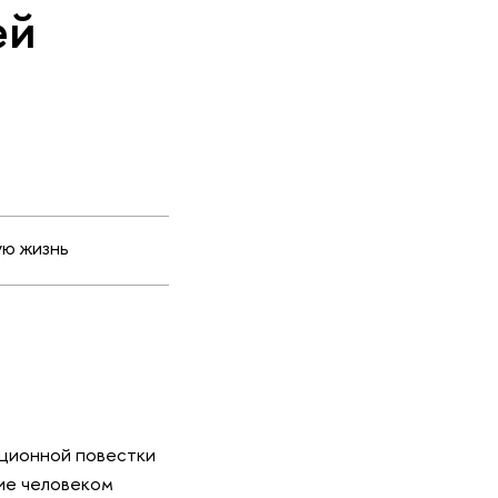
ей
ую жизнь
ационной повестки
тие человеком