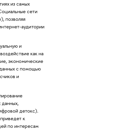
тиях из самых
Социальные сети
), позволяя
интернет-аудитории
туальную и
воздействие как на
кие, экономические
зданных с помощью
счиков и
улирование
 данных,
ифровой детокс).
 приведет к
дей по интересам