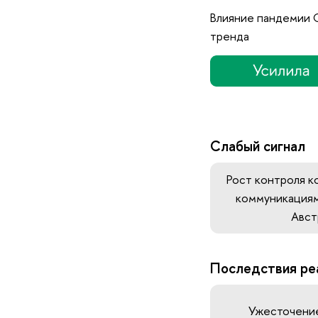
Влияние пандемии 
тренда
Слабый сигнал
Рост контроля к
коммуникациям
Авст
Последствия ре
Ужесточение