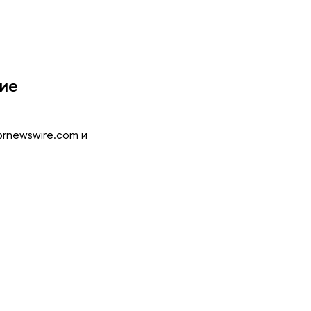
щие
prnewswire.com и