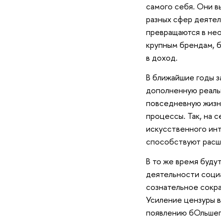
самого себя. Они в
разных сфер деяте
превращаются в нео
крупным брендам, 
в доход.
В ближайшие годы з
дополненную реальн
повседневную жизнь
процессы. Так, на 
искусственного инт
способствуют расш
В то же время буду
деятельности социа
сознательное сокр
Усиление цензуры в
появлению бОльшег