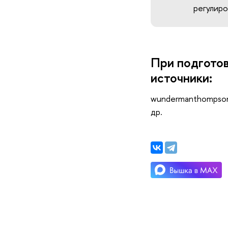
регулир
При подгото
источники:
wundermanthompson.
др.