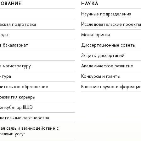
ЗОВАНИЕ
НАУКА
Научные подразделения
вская подготовка
Исследовательские проекты
иады
Мониторинги
в бакалавриат
Диссертационные советы
Защиты диссертаций
в магистратуру
Академическое развитие
нтура
Конкурсы и гранты
ительное образование
Внешние научно-информаци
развития карьеры
-инкубатор ВШЭ
вательные партнерства
ая связь и взаимодействие с
телями услуг