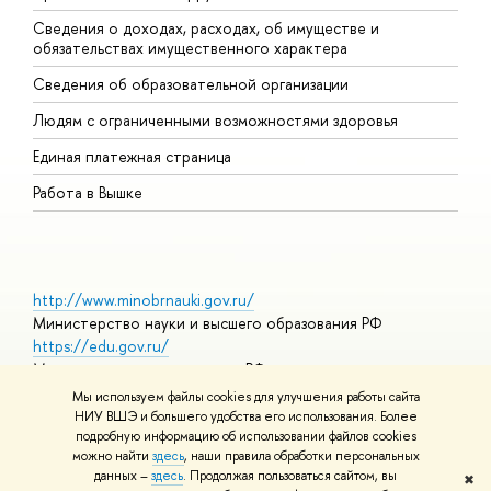
Сведения о доходах, расходах, об имуществе и
Б
обязательствах имущественного характера
О
Сведения об образовательной организации
О
Людям с ограниченными возможностями здоровья
Единая платежная страница
Работа в Вышке
http://www.minobrnauki.gov.ru/
Министерство науки и высшего образования РФ
https://edu.gov.ru/
Министерство просвещения РФ
https://elearning.hse.ru/mooc
Мы используем файлы cookies для улучшения работы сайта
Массовые открытые онлайн-курсы
НИУ ВШЭ и большего удобства его использования. Более
подробную информацию об использовании файлов cookies
можно найти
здесь
, наши правила обработки персональных
данных –
здесь
. Продолжая пользоваться сайтом, вы
✖
© НИУ ВШЭ 1993–2026
Адреса и контакты
Условия