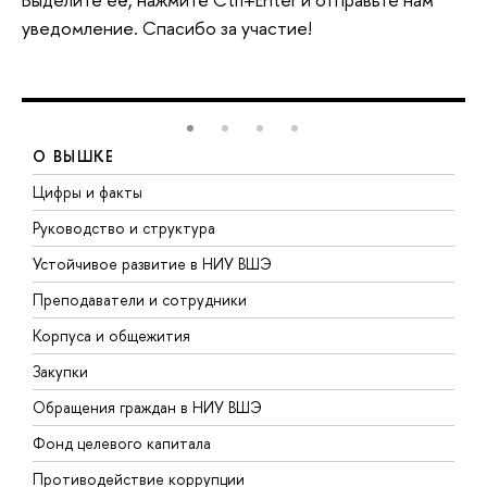
уведомление. Спасибо за участие!
О ВЫШКЕ
Цифры и факты
Л
Руководство и структура
Д
Устойчивое развитие в НИУ ВШЭ
О
Преподаватели и сотрудники
П
Корпуса и общежития
В
Закупки
П
Обращения граждан в НИУ ВШЭ
А
Фонд целевого капитала
Д
Противодействие коррупции
Ц