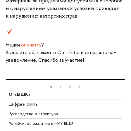
материала за пределами допустимых способов
и с нарушением указанных условий приведет
к нарушению авторских прав.
Нашли
опечатку
?
Выделите её, нажмите Ctrl+Enter и отправьте нам
уведомление. Спасибо за участие!
О ВЫШКЕ
Цифры и факты
Л
Руководство и структура
Д
Устойчивое развитие в НИУ ВШЭ
О