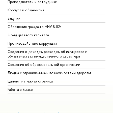
Преподаватели и сотрудники
П
Корпуса и общежития
В
Закупки
П
Обращения граждан в НИУ ВШЭ
А
Фонд целевого капитала
Д
Противодействие коррупции
Ц
Сведения о доходах, расходах, об имуществе и
Б
обязательствах имущественного характера
О
Сведения об образовательной организации
О
Людям с ограниченными возможностями здоровья
Единая платежная страница
Работа в Вышке