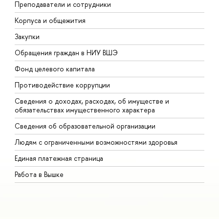
Преподаватели и сотрудники
П
Корпуса и общежития
В
Закупки
П
Обращения граждан в НИУ ВШЭ
А
Фонд целевого капитала
Д
Противодействие коррупции
Ц
Сведения о доходах, расходах, об имуществе и
Б
обязательствах имущественного характера
О
Сведения об образовательной организации
О
Людям с ограниченными возможностями здоровья
Единая платежная страница
Работа в Вышке