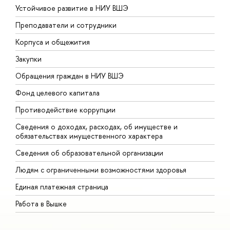
Устойчивое развитие в НИУ ВШЭ
О
Преподаватели и сотрудники
П
Корпуса и общежития
В
Закупки
П
Обращения граждан в НИУ ВШЭ
А
Фонд целевого капитала
Д
Противодействие коррупции
Ц
Сведения о доходах, расходах, об имуществе и
Б
обязательствах имущественного характера
О
Сведения об образовательной организации
О
Людям с ограниченными возможностями здоровья
Единая платежная страница
Работа в Вышке