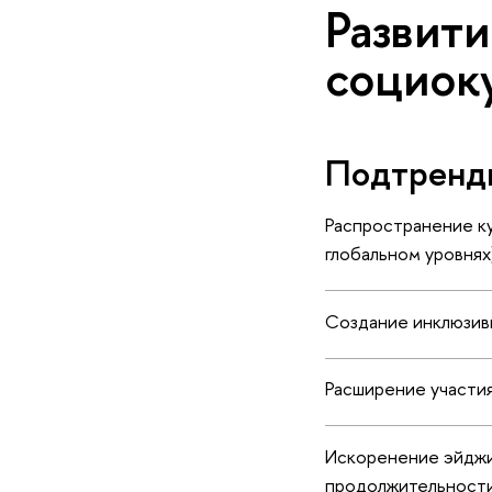
Развити
социок
Подтренд
Распространение ку
глобальном уровнях
Создание инклюзив
Расширение участи
Искоренение эйджиз
продолжительности