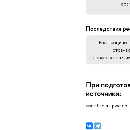
воз
Последствия ре
Рост социаль
странах
неравенства яв
При подгото
источники:
issek.hse.ru, pwc.co