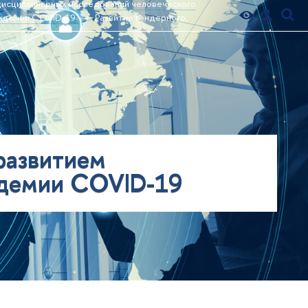
дисциплинарных исследований человеческого
пандемии COVID-19
Развитие гендерного,
 развитием
андемии COVID-19