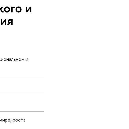
кого и
зия
циональном и
мире, роста