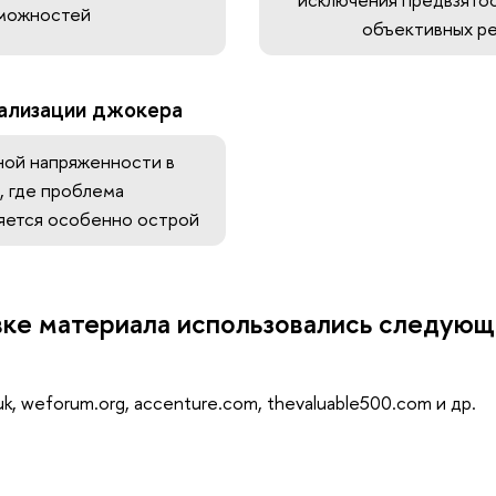
можностей
объективных р
ализации джокера
ной напряженности в
, где проблема
ляется особенно острой
вке материала использовались следую
.uk, weforum.org, accenture.com, thevaluable500.com и др.