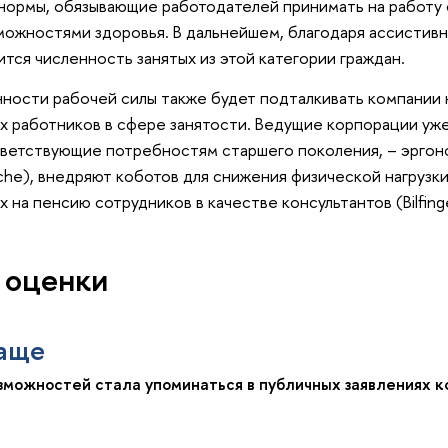
нормы, обязывающие работодателей принимать на работу 
ожностями здоровья. В дальнейшем, благодаря ассистивн
ится численность занятых из этой категории граждан.
ности рабочей силы также будет подталкивать компании 
х работников в сфере занятости. Ведущие корпорации уж
ответствующие потребностям старшего поколения, – эрго
che), внедряют коботов для снижения физической нагрузк
на пенсию сотрудников в качестве консультантов (Bilfinger
 оценки
чаще
зможностей стала упоминаться в публичных заявлениях к