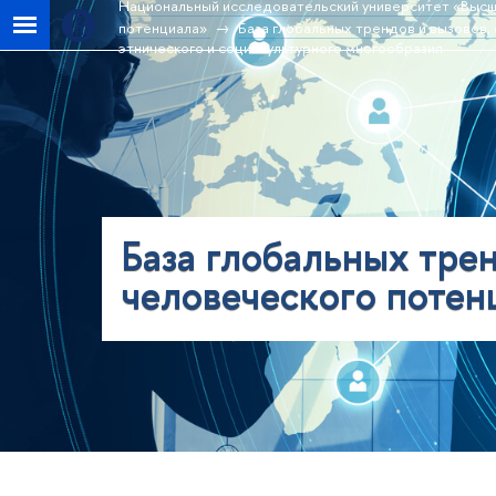
Национальный исследовательский университет «Высш
потенциала»
База глобальных трендов и вызовов,
этнического и социокультурного многообразия
База глобальных трен
человеческого потен