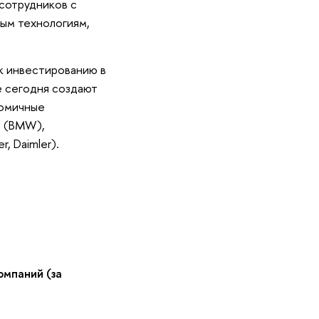
сотрудников с
ым технологиям,
к инвестированию в
е сегодня создают
номичные
и (BMW),
, Daimler).
омпаний (за