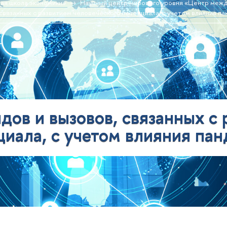
ая школа экономики»
Научный центр мирового уровня «Центр меж
 связанных с развитием человеческого потенциала, с учетом влияния 
дов и вызовов, связанных с
циала, с учетом влияния п