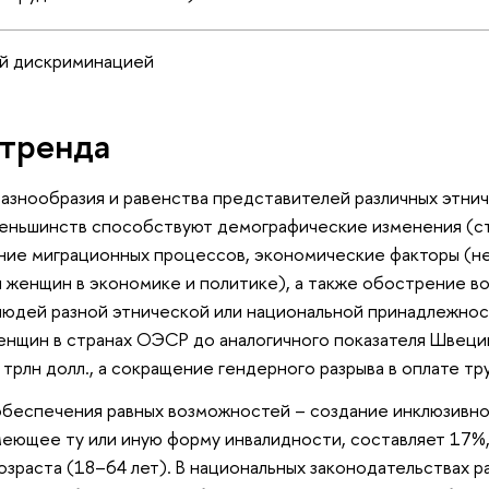
ой дискриминацией
тренда
разнообразия и равенства представителей различных этни
 меньшинств способствуют демографические изменения (с
ение миграционных процессов, экономические факторы (
 женщин в экономике и политике), а также обострение во
людей разной этнической или национальной принадлежнос
енщин в странах ОЭСР до аналогичного показателя Швеци
 трлн долл., а сокращение гендерного разрыва в оплате тру
обеспечения равных возможностей – создание инклюзивно
еющее ту или иную форму инвалидности, составляет 17%,
зраста (18–64 лет). В национальных законодательствах р