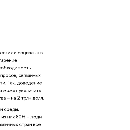
ческих и социальных
тарение
необходимость
просов, связанных
ти. Так, доведение
и может увеличить
да – на 2 трлн долл.
й среды.
 из них 80% – люди
азличных стран все