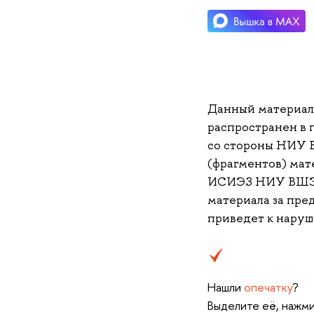
Данный материа
распространен в 
со стороны НИУ 
(фрагментов) мате
ИСИЭЗ НИУ ВШЭ (i
материала за пре
приведет к наруш
Нашли
опечатку
?
Выделите её, нажми