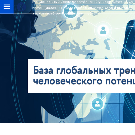
Национальный исследовательский университет «Высш
потенциала»
База глобальных трендов и вызовов,
экономики (low-touch economy)
База глобальных трен
человеческого потен