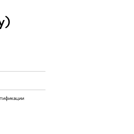
y)
нтификации