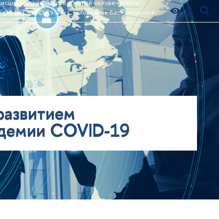
дисциплинарных исследований человеческого
пандемии COVID-19
Становление бесконтактной
 развитием
андемии COVID-19