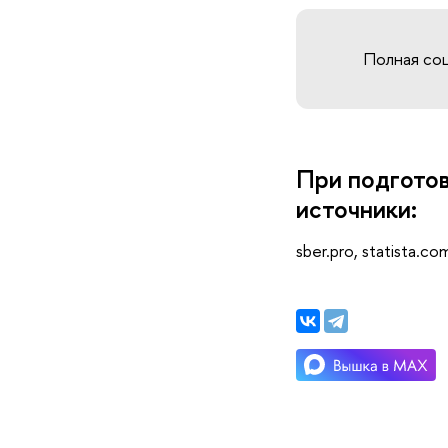
Полная со
При подгото
источники:
sber.pro, statista.co