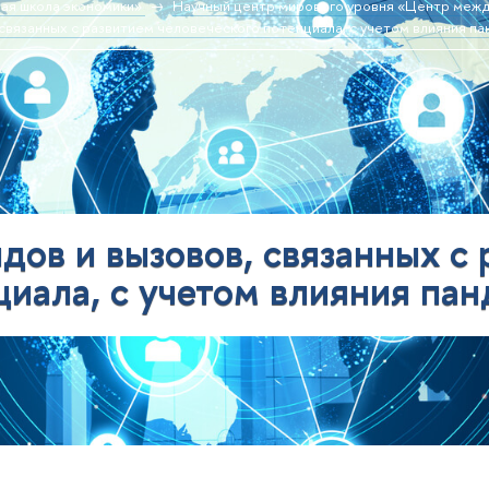
ая школа экономики»
Научный центр мирового уровня «Центр меж
 связанных с развитием человеческого потенциала, с учетом влияния 
дов и вызовов, связанных с
циала, с учетом влияния п