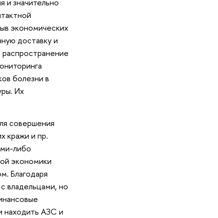
 и значительно
нтактной
рыв экономических
нную доставку и
ь распространение
ониторинга
ков болезни в
ры. Их
для совершения
 кражи и пр.
ими-либо
ной экономики
м. Благодаря
с владельцами, но
финансовые
и находить АЗС и