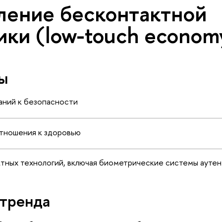
ление бесконтактной
ики (low-touch econom
ы
ний к безопасности
отношения к здоровью
ктных технологий, включая биометрические системы ауте
тренда