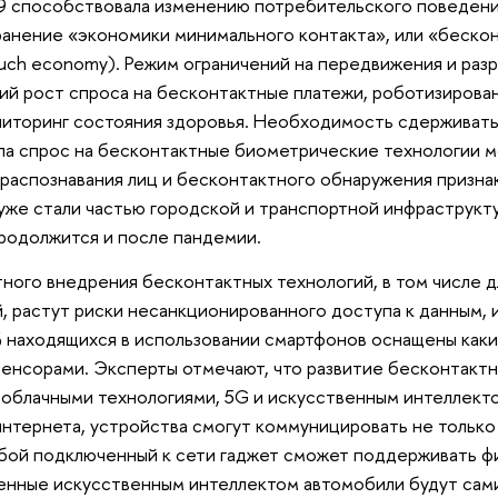
 способствовала изменению потребительского поведения
ранение «экономики минимального контакта», или «беско
uch economy). Режим ограничений на передвижения и раз
кий рост спроса на бесконтактные платежи, роботизирова
иторинг состояния здоровья. Необходимость сдерживат
ла спрос на бесконтактные биометрические технологии м
распознавания лиц и бесконтактного обнаружения призна
уже стали частью городской и транспортной инфраструкту
родолжится и после пандемии.
ного внедрения бесконтактных технологий, в том числе 
 растут риски несанкционированного доступа к данным, их
 находящихся в использовании смартфонов оснащены как
енсорами. Эксперты отмечают, что развитие бесконтакт
 облачными технологиями, 5G и искусственным интеллекто
нтернета, устройства смогут коммуницировать не только 
Любой подключенный к сети гаджет сможет поддерживать 
енные искусственным интеллектом автомобили будут сам