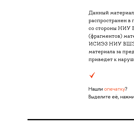
Данный материа
распространен в 
со стороны НИУ 
(фрагментов) мате
ИСИЭЗ НИУ ВШЭ (i
материала за пре
приведет к наруш
Нашли
опечатку
?
Выделите её, нажми