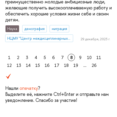
преимущественно молодые амбициозные люди,
желающие получить высокооплачиваемую работу и
обеспечить хорошие условия жизни себе и своим
детям.
Наука
демография
миграция
НЦМУ "Центр междисциплинарных исследований человеческого потенциала"
29 декабря, 2023 г.
1
2
3
4
5
6
7
8
9
10
11
12
13
14
15
16
17
18
19
...
26
Нашли
опечатку
?
Выделите её, нажмите Ctrl+Enter и отправьте нам
уведомление. Спасибо за участие!