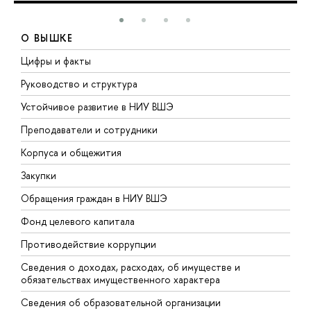
О ВЫШКЕ
Цифры и факты
Л
Руководство и структура
Д
Устойчивое развитие в НИУ ВШЭ
О
Преподаватели и сотрудники
П
Корпуса и общежития
В
Закупки
П
Обращения граждан в НИУ ВШЭ
А
Фонд целевого капитала
Д
Противодействие коррупции
Ц
Сведения о доходах, расходах, об имуществе и
Б
обязательствах имущественного характера
О
Сведения об образовательной организации