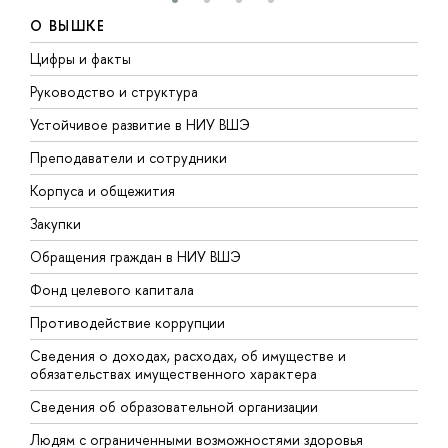
О ВЫШКЕ
Цифры и факты
Л
Руководство и структура
Д
Устойчивое развитие в НИУ ВШЭ
О
Преподаватели и сотрудники
П
Корпуса и общежития
В
Закупки
П
Обращения граждан в НИУ ВШЭ
А
Фонд целевого капитала
Д
Противодействие коррупции
Ц
Сведения о доходах, расходах, об имуществе и
Б
обязательствах имущественного характера
О
Сведения об образовательной организации
О
Людям с ограниченными возможностями здоровья