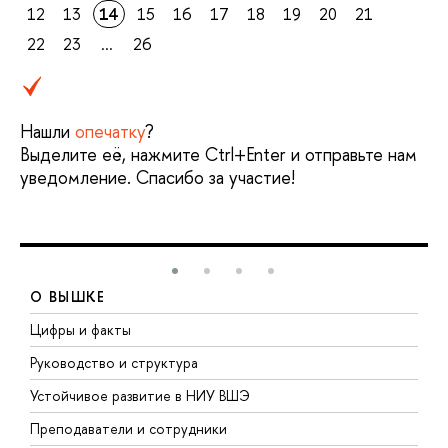
12
13
14
15
16
17
18
19
20
21
22
23
...
26
Нашли
опечатку
?
Выделите её, нажмите Ctrl+Enter и отправьте нам
уведомление. Спасибо за участие!
О ВЫШКЕ
Цифры и факты
Л
Руководство и структура
Д
Устойчивое развитие в НИУ ВШЭ
О
Преподаватели и сотрудники
П