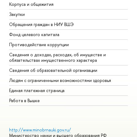
Корпуса и общежития
В
Закупки
П
Обращения граждан в НИУ ВШЭ
А
Фонд целевого капитала
Д
Противодействие коррупции
Ц
Сведения о доходах, расходах, об имуществе и
Б
обязательствах имущественного характера
О
Сведения об образовательной организации
О
Людям с ограниченными возможностями здоровья
Единая платежная страница
Работа в Вышке
http://www.minobrnauki.gov.ru/
Министерство науки и высшего образования РФ