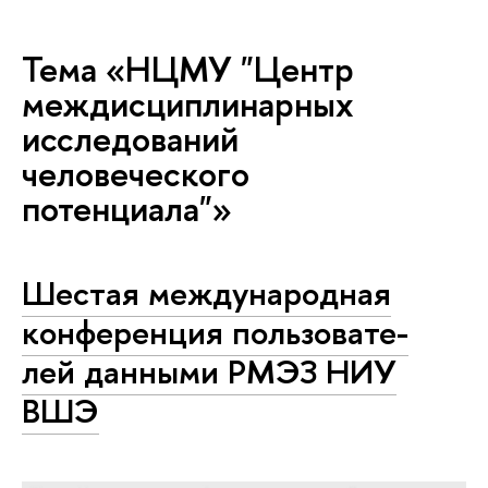
Тема «НЦМУ "Центр
междисциплинарных
исследований
человеческого
потенциала"»
Шестая меж­ду­на­род­ная
конференция поль­зо­ва­те­
лей данными РМЭЗ НИУ
ВШЭ