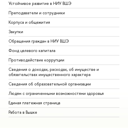
Устойчивое развитие в НИУ ВШЭ
О
Преподаватели и сотрудники
П
Корпуса и общежития
В
Закупки
П
Обращения граждан в НИУ ВШЭ
А
Фонд целевого капитала
Д
Противодействие коррупции
Ц
Сведения о доходах, расходах, об имуществе и
Б
обязательствах имущественного характера
О
Сведения об образовательной организации
О
Людям с ограниченными возможностями здоровья
Единая платежная страница
Работа в Вышке