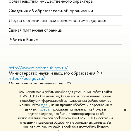
обязательствах имущественного характера
О
Сведения об образовательной организации
О
Людям с ограниченными возможностями здоровья
Единая платежная страница
Работа в Вышке
http://www.minobrnauki.gov.ru/
Министерство науки и высшего образования РФ
https://edu.gov.ru/
Министерство просвещения РФ
https://elearning.hse.ru/mooc
Мы используем файлы cookies для улучшения работы сайта
Массовые открытые онлайн-курсы
НИУ ВШЭ и большего удобства его использования. Более
подробную информацию об использовании файлов cookies
можно найти
здесь
, наши правила обработки персональных
данных –
здесь
. Продолжая пользоваться сайтом, вы
✖
© НИУ ВШЭ 1993–2026
Адреса и контакты
Условия
подтверждаете, что были проинформированы об
использования материалов
Политика конфиденциальности
Карта
использовании файлов cookies сайтом НИУ ВШЭ и согласны
сайта
с нашими правилами обработки персональных данных. Вы
Шрифты HSE Sans и HSE Slab разработаны в
Школе дизайна НИУ
можете отключить файлы cookies в настройках Вашего
ВШЭ