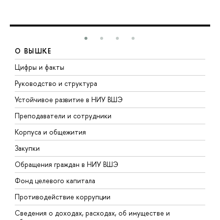
О ВЫШКЕ
Цифры и факты
Л
Руководство и структура
Д
Устойчивое развитие в НИУ ВШЭ
О
Преподаватели и сотрудники
П
Корпуса и общежития
В
Закупки
П
Обращения граждан в НИУ ВШЭ
А
Фонд целевого капитала
Д
Противодействие коррупции
Ц
Сведения о доходах, расходах, об имуществе и
Б