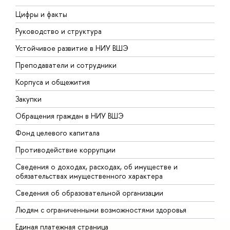
Цифры и факты
Л
Руководство и структура
Д
Устойчивое развитие в НИУ ВШЭ
О
Преподаватели и сотрудники
П
Корпуса и общежития
В
Закупки
П
Обращения граждан в НИУ ВШЭ
А
Фонд целевого капитала
Д
Противодействие коррупции
Ц
Сведения о доходах, расходах, об имуществе и
Б
обязательствах имущественного характера
О
Сведения об образовательной организации
О
Людям с ограниченными возможностями здоровья
Единая платежная страница