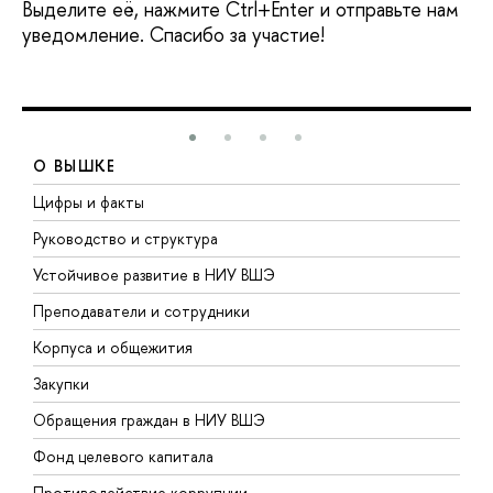
Выделите её, нажмите Ctrl+Enter и отправьте нам
уведомление. Спасибо за участие!
О ВЫШКЕ
Цифры и факты
Л
Руководство и структура
Д
Устойчивое развитие в НИУ ВШЭ
О
Преподаватели и сотрудники
П
Корпуса и общежития
В
Закупки
П
Обращения граждан в НИУ ВШЭ
А
Фонд целевого капитала
Д
Противодействие коррупции
Ц