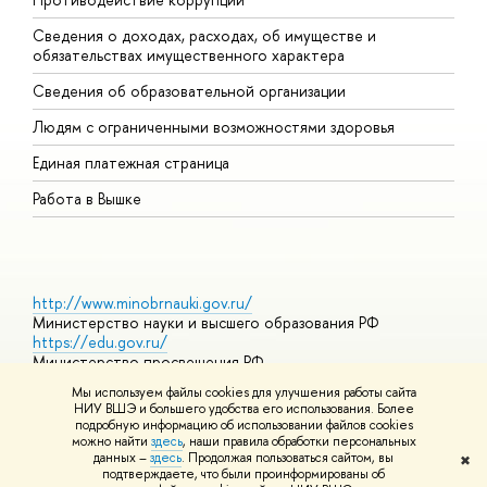
Сведения о доходах, расходах, об имуществе и
Б
обязательствах имущественного характера
О
Сведения об образовательной организации
О
Людям с ограниченными возможностями здоровья
Единая платежная страница
Работа в Вышке
http://www.minobrnauki.gov.ru/
Министерство науки и высшего образования РФ
https://edu.gov.ru/
Министерство просвещения РФ
https://elearning.hse.ru/mooc
Мы используем файлы cookies для улучшения работы сайта
Массовые открытые онлайн-курсы
НИУ ВШЭ и большего удобства его использования. Более
подробную информацию об использовании файлов cookies
можно найти
здесь
, наши правила обработки персональных
данных –
здесь
. Продолжая пользоваться сайтом, вы
✖
© НИУ ВШЭ 1993–2026
Адреса и контакты
Условия
подтверждаете, что были проинформированы об
использования материалов
Политика конфиденциальности
Карта