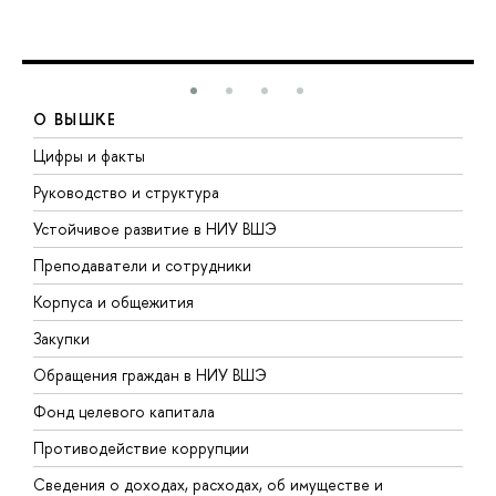
О ВЫШКЕ
Цифры и факты
Л
Руководство и структура
Д
Устойчивое развитие в НИУ ВШЭ
О
Преподаватели и сотрудники
П
Корпуса и общежития
В
Закупки
П
Обращения граждан в НИУ ВШЭ
А
Фонд целевого капитала
Д
Противодействие коррупции
Ц
Сведения о доходах, расходах, об имуществе и
Б