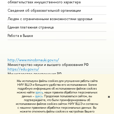
обязательствах имущественного характера
О
Сведения об образовательной организации
О
Людям с ограниченными возможностями здоровья
Единая платежная страница
Работа в Вышке
http://www.minobrnauki.gov.ru/
Министерство науки и высшего образования РФ
https://edu.gov.ru/
Министерство просвещения РФ
https://elearning.hse.ru/mooc
Мы используем файлы cookies для улучшения работы сайта
Массовые открытые онлайн-курсы
НИУ ВШЭ и большего удобства его использования. Более
подробную информацию об использовании файлов cookies
можно найти
здесь
, наши правила обработки персональных
данных –
здесь
. Продолжая пользоваться сайтом, вы
✖
© НИУ ВШЭ 1993–2026
Адреса и контакты
Условия
подтверждаете, что были проинформированы об
использования материалов
Политика конфиденциальности
Карта
использовании файлов cookies сайтом НИУ ВШЭ и согласны
сайта
с нашими правилами обработки персональных данных. Вы
Шрифты HSE Sans и HSE Slab разработаны в
Школе дизайна НИУ
можете отключить файлы cookies в настройках Вашего