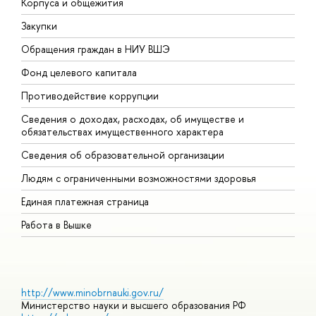
Корпуса и общежития
В
Закупки
П
Обращения граждан в НИУ ВШЭ
А
Фонд целевого капитала
Д
Противодействие коррупции
Ц
Сведения о доходах, расходах, об имуществе и
Б
обязательствах имущественного характера
О
Сведения об образовательной организации
О
Людям с ограниченными возможностями здоровья
Единая платежная страница
Работа в Вышке
http://www.minobrnauki.gov.ru/
Министерство науки и высшего образования РФ