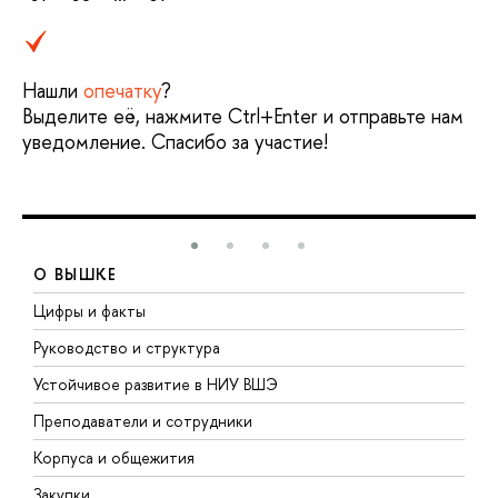
Нашли
опечатку
?
Выделите её, нажмите Ctrl+Enter и отправьте нам
уведомление. Спасибо за участие!
О ВЫШКЕ
Цифры и факты
Л
Руководство и структура
Д
Устойчивое развитие в НИУ ВШЭ
О
Преподаватели и сотрудники
П
Корпуса и общежития
В
Закупки
П