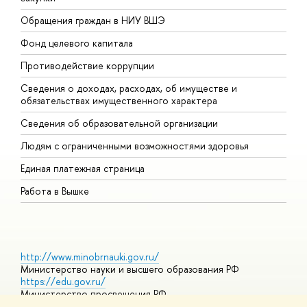
Обращения граждан в НИУ ВШЭ
А
Фонд целевого капитала
Д
Противодействие коррупции
Ц
Сведения о доходах, расходах, об имуществе и
Б
обязательствах имущественного характера
О
Сведения об образовательной организации
О
Людям с ограниченными возможностями здоровья
Единая платежная страница
Работа в Вышке
http://www.minobrnauki.gov.ru/
Министерство науки и высшего образования РФ
https://edu.gov.ru/
Министерство просвещения РФ
https://elearning.hse.ru/mooc