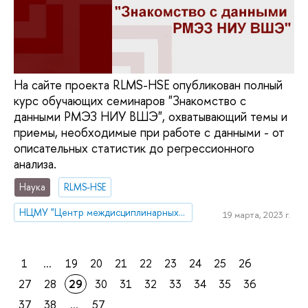
На сайте проекта RLMS-HSE опубликован полный
курс обучающих семинаров "Знакомство с
данными РМЭЗ НИУ ВШЭ", охватывающий темы и
приемы, необходимые при работе с данными - от
описательных статистик до регрессионного
анализа.
Наука
RLMS-HSE
НЦМУ "Центр междисциплинарных исследований человеческого потенциала"
19 марта, 2023 г.
1
...
19
20
21
22
23
24
25
26
27
28
29
30
31
32
33
34
35
36
37
38
...
57