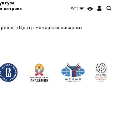
уктура
е витрины
РУС
уровня «Центр междисциплинарных