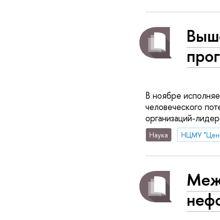
Выш
прог
В ноябре исполня
человеческого пот
организаций-лидер
Наука
Меж
неф