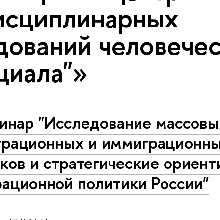
сциплинарных
дований человечес
циала"»
инар "Исследование массовы
грационных и иммиграционн
ков и стратегические ориен
рационной политики России"