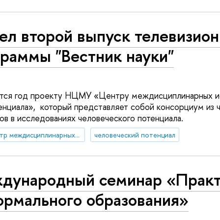
ел второй выпуск телевизио
раммы "Вестник науки"
ется год проекту НЦМУ «Центру междисциплинарных и
енциала», который представляет собой консорциум из 
ов в исследованиях человеческого потенциала.
НЦМУ "Центр междисциплинарных исследований человеческого потенциала"
человеческий потенциал
дународный семинар «Прак
ормального образования»