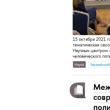
15 октября 2021 г
тематическая сесси
Научным центром 
человеческого пот
Наука
Евразийски
Меж
совр
пол