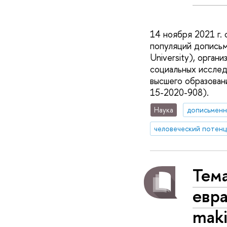
14 ноября 2021 г.
популяций дописьм
University), орга
социальных исслед
высшего образован
15-2020-908).
Наука
дописьменн
человеческий потенц
Тема
евра
maki