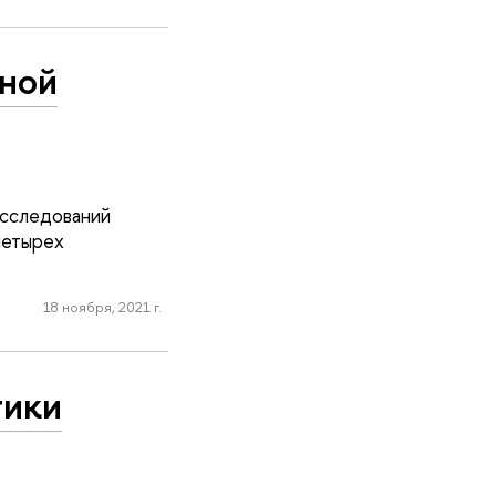
нной
сследований
четырех
18 ноября, 2021 г.
тики