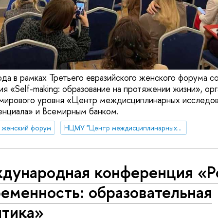
ода в рамках Третьего евразийского женского форума с
я «Self-making: образование на протяжении жизни», орг
мирового уровня «Центр междисциплинарных исследов
енциала» и Всемирным банком.
й женский форум
НЦМУ "Центр междисциплинарных исследований человеческого потенциала"
дународная конференция «Р
еменность: образовательная
итика»