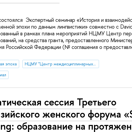
 состоялся Экспертный семинар «История и взаимодей
енной эпохи по данным лингвистики» совместно с David 
низованный в рамках плана мероприятий НЦМУ Центр пе
ований, на средства гранта, предоставленного Министе
ия Российской Федерации (№ соглашения о предоставле
ая эпоха
НЦМУ "Центр междисциплинарных исследований человеческого потенциала"
иал
тическая сессия Третьего
зийского женского форума «S
ng: образование на протяже