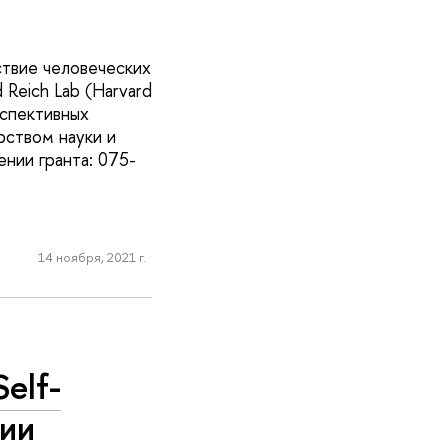
ствие человеческих
Reich Lab (Harvard
рспективных
рством науки и
нии гранта: 075-
14 ноября, 2021 г.
elf-
нии