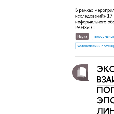
В рамках мероприя
исследований» 17
неформального обр
РАНХиГС.
Наука
неформальн
человеческий потенц
ЭКС
ВЗА
ПО
ЭП
ЛИН