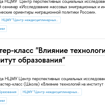
ода НЦМУ Центр перспективных социальных исследова
й семинар «Исследование массовых эмиграционных и и
ические ориентиры миграционной политики России».
НЦМУ "Центр междисциплинарных исследований человеческого потенциала"
иал
ер-класс "Влияние технологи
итут образования"
ода НЦМУ Центр перспективных социальных исследован
тер-класс (Школа) «Влияние технологий на институт 
бразования
НЦМУ "Центр междисциплинарных исследований человеческого потенциала"
иал