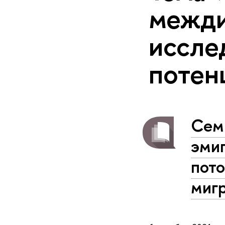
межди
иссле
потен
Сем
эми
пото
миг