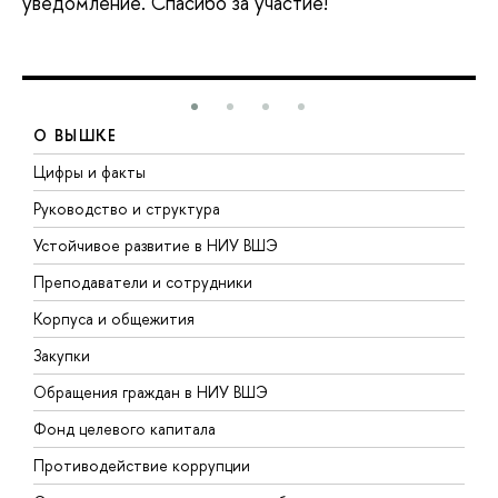
уведомление. Спасибо за участие!
О ВЫШКЕ
Цифры и факты
Л
Руководство и структура
Д
Устойчивое развитие в НИУ ВШЭ
О
Преподаватели и сотрудники
П
Корпуса и общежития
В
Закупки
П
Обращения граждан в НИУ ВШЭ
А
Фонд целевого капитала
Д
Противодействие коррупции
Ц