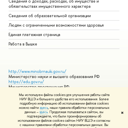
Сведения о доходах, расходах, об имуществе и
Б
обязательствах имущественного характера
О
Сведения об образовательной организации
О
Людям с ограниченными возможностями здоровья
Единая платежная страница
Работа в Вышке
http://www.minobrnauki.gov.ru/
Министерство науки и высшего образования РФ
https://edu.gov.ru/
Министерство просвещения РФ
https://elearning.hse.ru/mooc
Мы используем файлы cookies для улучшения работы сайта
Массовые открытые онлайн-курсы
НИУ ВШЭ и большего удобства его использования. Более
подробную информацию об использовании файлов cookies
можно найти
здесь
, наши правила обработки персональных
данных –
здесь
. Продолжая пользоваться сайтом, вы
✖
© НИУ ВШЭ 1993–2026
Адреса и контакты
Условия
подтверждаете, что были проинформированы об
использования материалов
Политика конфиденциальности
Карта
использовании файлов cookies сайтом НИУ ВШЭ и согласны
сайта
с нашими правилами обработки персональных данных. Вы
Шрифты HSE Sans и HSE Slab разработаны в
Школе дизайна НИУ