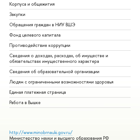
Корпуса и общежития
В
Закупки
П
Обращения граждан в НИУ ВШЭ
А
Фонд целевого капитала
Д
Противодействие коррупции
Ц
Сведения о доходах, расходах, об имуществе и
Б
обязательствах имущественного характера
О
Сведения об образовательной организации
О
Людям с ограниченными возможностями здоровья
Единая платежная страница
Работа в Вышке
http://www.minobrnauki.gov.ru/
Министерство науки и высшего образования РФ