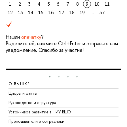
1
2
3
4
5
6
7
8
9
10
11
12
13
14
15
16
17
18
19
...
57
Нашли
опечатку
?
Выделите её, нажмите Ctrl+Enter и отправьте нам
уведомление. Спасибо за участие!
О ВЫШКЕ
Цифры и факты
Л
Руководство и структура
Д
Устойчивое развитие в НИУ ВШЭ
О
Преподаватели и сотрудники
П