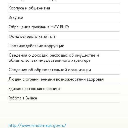
Корпуса и общежития
В
Закупки
П
Обращения граждан в НИУ ВШЭ
А
Фонд целевого капитала
Д
Противодействие коррупции
Ц
Сведения о доходах, расходах, об имуществе и
Б
обязательствах имущественного характера
О
Сведения об образовательной организации
О
Людям с ограниченными возможностями здоровья
Единая платежная страница
Работа в Вышке
http://www.minobrnauki.gov.ru/