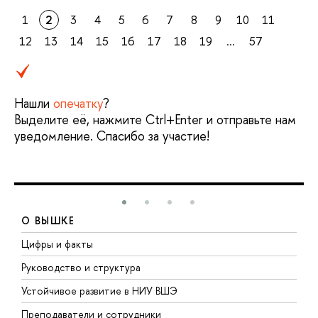
1
2
3
4
5
6
7
8
9
10
11
12
13
14
15
16
17
18
19
...
57
Нашли
опечатку
?
Выделите её, нажмите Ctrl+Enter и отправьте нам
уведомление. Спасибо за участие!
О ВЫШКЕ
Цифры и факты
Л
Руководство и структура
Д
Устойчивое развитие в НИУ ВШЭ
О
Преподаватели и сотрудники
П