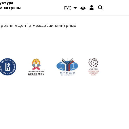
уктура
е витрины
РУС
уровня «Центр междисциплинарных