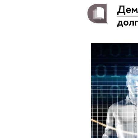
Дем
дол