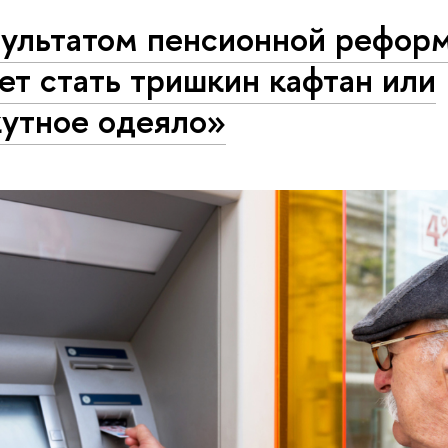
зультатом пенсионной рефор
т стать тришкин кафтан или
кутное одеяло»