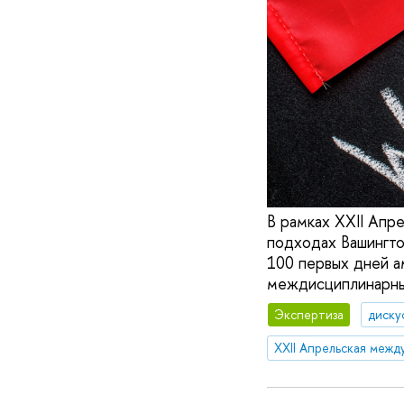
В рамках XXII Апр
подходах Вашингто
100 первых дней 
междисциплинарных
Экспертиза
диску