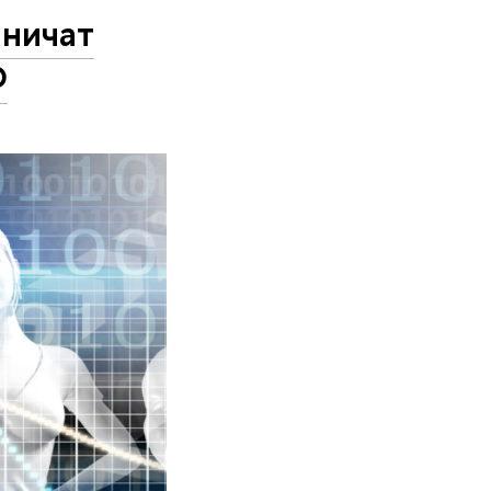
ничат
Ф