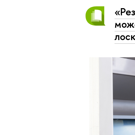
«Ре
може
лос