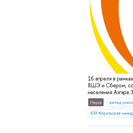
16 апреля в рамка
ВШЭ и Сбером, со
населения Азгара З
Наука
взгляд учен