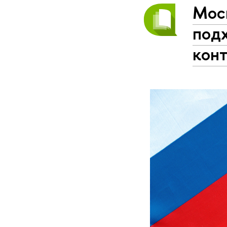
Моск
под
кон