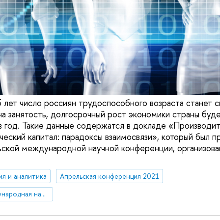
 лет число россиян трудоспособного возраста станет с
на занятость, долгосрочный рост экономики страны буде
в год. Такие данные содержатся в докладе «Производит
ческий капитал: парадоксы взаимосвязи», который был п
льской международной научной конференции, организо
ия и аналитика
Апрельская конференция 2021
XXII Апрельская международная научная конференция по проблемам развития экономики и общества