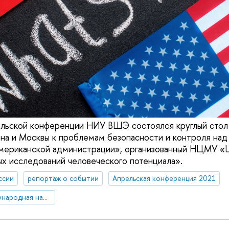
ельской конференции НИУ ВШЭ состоялся круглый стол
на и Москвы к проблемам безопасности и контроля на
американской администрации», организованный НЦМУ «
 исследований человеческого потенциала».
ссии
репортаж о событии
Апрельская конференция 2021
XXII Апрельская международная научная конференция по проблемам развития экономики и общества