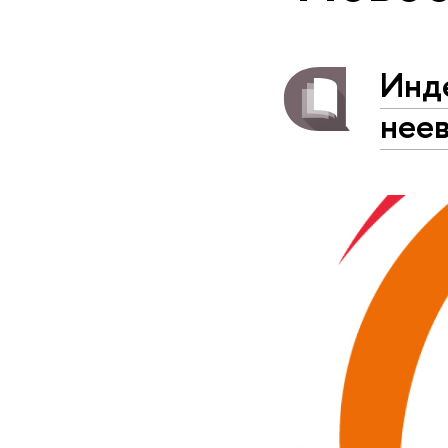
Инде
нее