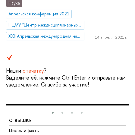
Наука
Апрельская конференция 2021
НЦМУ "Центр междисциплинарных исследований человеческого потенциала"
XXII Апрельская международная научная конференция по проблемам развития экономики и общества
14 апреля, 2021 г.
Нашли
опечатку
?
Выделите её, нажмите Ctrl+Enter и отправьте нам
уведомление. Спасибо за участие!
О ВЫШКЕ
Цифры и факты
Л