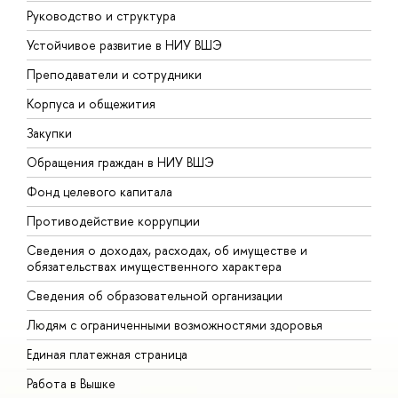
Руководство и структура
Д
Устойчивое развитие в НИУ ВШЭ
О
Преподаватели и сотрудники
П
Корпуса и общежития
В
Закупки
П
Обращения граждан в НИУ ВШЭ
А
Фонд целевого капитала
Д
Противодействие коррупции
Ц
Сведения о доходах, расходах, об имуществе и
Б
обязательствах имущественного характера
О
Сведения об образовательной организации
О
Людям с ограниченными возможностями здоровья
Единая платежная страница
Работа в Вышке