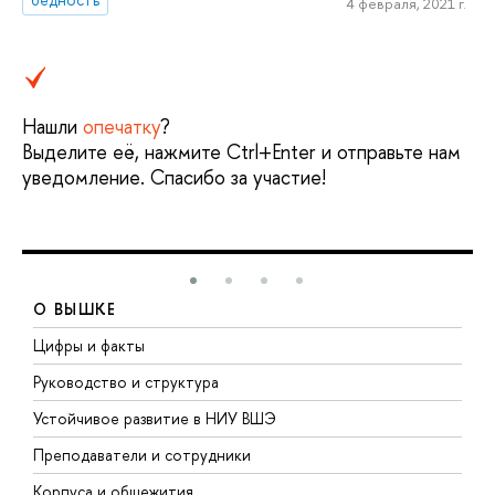
4 февраля, 2021 г.
Нашли
опечатку
?
Выделите её, нажмите Ctrl+Enter и отправьте нам
уведомление. Спасибо за участие!
О ВЫШКЕ
Цифры и факты
Л
Руководство и структура
Д
Устойчивое развитие в НИУ ВШЭ
О
Преподаватели и сотрудники
П
Корпуса и общежития
В