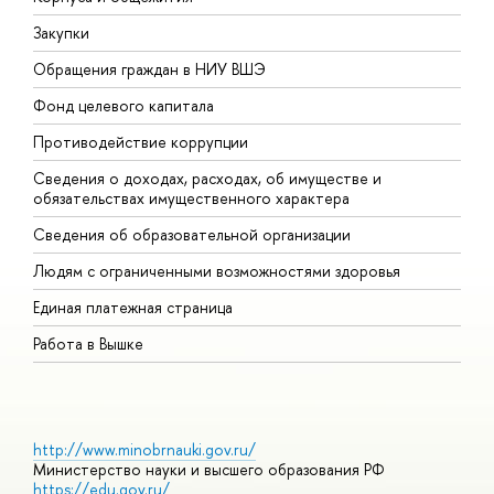
Закупки
П
Обращения граждан в НИУ ВШЭ
А
Фонд целевого капитала
Д
Противодействие коррупции
Ц
Сведения о доходах, расходах, об имуществе и
Б
обязательствах имущественного характера
О
Сведения об образовательной организации
О
Людям с ограниченными возможностями здоровья
Единая платежная страница
Работа в Вышке
http://www.minobrnauki.gov.ru/
Министерство науки и высшего образования РФ
https://edu.gov.ru/